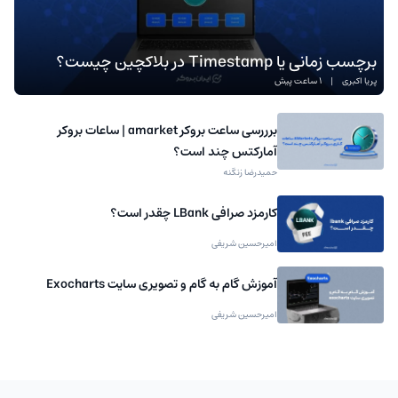
برچسب زمانی یا Timestamp در بلاکچین چیست؟
پریا اکبری
|
1 ساعت پیش
برررسی ساعت بروکر amarket | ساعات بروکر
آمارکتس چند است؟
حمیدرضا زنگنه
کارمزد صرافی LBank چقدر است؟
امیرحسین شریفی
آموزش گام به گام و تصویری سایت Exocharts
امیرحسین شریفی