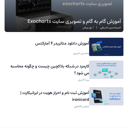
آموزش گام به گام و تصویری سایت Exocharts
امیرحسین شریفی
|
1 روز پیش
آموزش دانلود متاتریدر 4 آمارکتس
محسن امیری
کارمزد در شبکه بلاکچین چیست و چگونه محاسبه
می شود؟
پریا اکبری
آموزش ثبت نام و احراز هویت در ایرانیکارت |
iranicard
عباس کاشفی