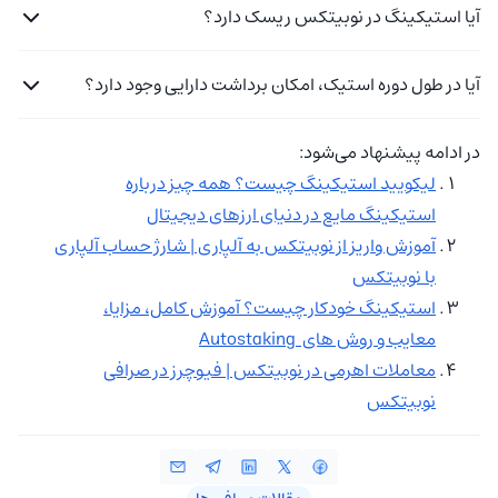
آیا استیکینگ در نوبیتکس ریسک دارد؟
آیا در طول دوره استیک، امکان برداشت دارایی وجود دارد؟
در ادامه پیشنهاد می‌شود:
لیکویید استیکینگ چیست؟ همه چیز درباره
استیکینگ مایع در دنیای ارزهای دیجیتال
آموزش واریز از نوبیتکس به آلپاری | شارژ حساب آلپاری
با نوبیتکس
استیکینگ خودکار چیست؟ آموزش کامل، مزایا،
معایب و روش های Autostaking
معاملات اهرمی در نوبیتکس | فیوچرز در صرافی
نوبیتکس