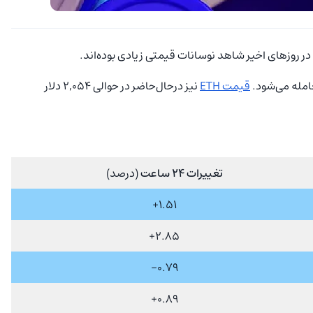
در روزهای اخیر شاهد نوسانات قیمتی زیادی بوده‌اند.
مله می‌شود.
قیمت ETH
نیز درحال‌حاضر در حوالی 2,054 دلار
تغییرات 24 ساعت
(درصد)
1.51+
2.85+
0.79-
0.89+