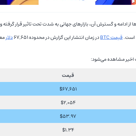
ز ادامه و گسترش آن، بازارهای جهانی به شدت تحت تاثیر قرار گرفته‌ و 
قیمت BTC
در زمان انتشار این گزارش در محدوده 67,651
دلار
معا
قیمت
$67,651
$2,054
$53.97
$1.34