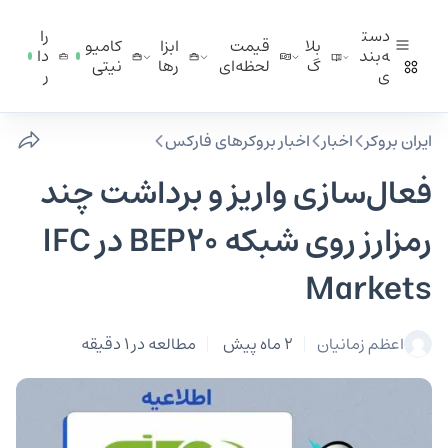
دست
را
بلا
قیمت
ابزا
کامیو
ه‌بند
دا
گ
لحظه‌ای
ر‌ها
نیتی
ی
ر
ایران بروکر
اخبار
اخبار بروکرهای فارکس
فعال‌سازی واریز و برداشت چند
رمزارز روی شبکه BEP20 در IFC
Markets
اعظم زمانیان
2 ماه پیش
مطالعه در 1 دقیقه