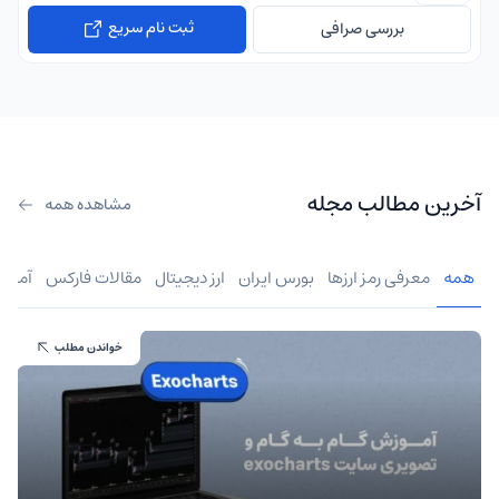
ثبت نام سریع
بررسی صرافی
آخرین مطالب مجله
مشاهده همه
همه
معرفی رمز ارزها
بورس ایران
ارز دیجیتال
مقالات فارکس
آموز
خواندن مطلب