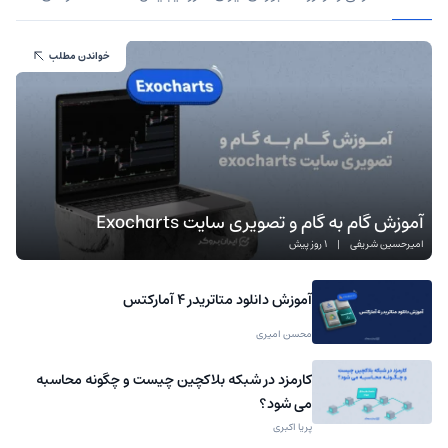
خواندن مطلب
آموزش گام به گام و تصویری سایت Exocharts
امیرحسین شریفی
|
1 روز پیش
آموزش دانلود متاتریدر 4 آمارکتس
محسن امیری
کارمزد در شبکه بلاکچین چیست و چگونه محاسبه
می شود؟
پریا اکبری