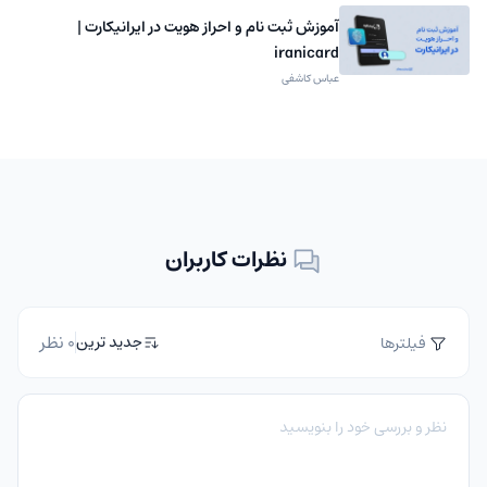
آموزش ثبت نام و احراز هویت در ایرانیکارت |
iranicard
عباس کاشفی
نظرات کاربران
0 نظر
جدید ترین
فیلترها