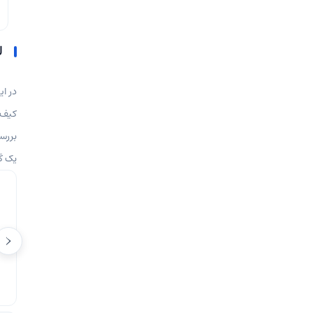
ل
در ای
کیف پ
بررس
یک گز