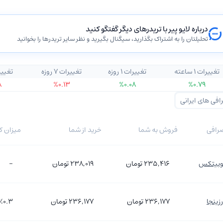
درباره لایو پیر با تریدرهای دیگر گفتگو کنید
تحلیلتان را به اشتراک بگذارید، سیگنال بگیرید و نظر سایر تریدرها را بخوانید
تغییرات ۱ ساعته
تغییرات ۱ روزه
تغییرات ۷ روزه
تغییرات ۰
۸
%۰.۱۳
%۰.۰۸
%۰.۷۹
افی های ایرانی
صرافی
فروش به شما
خرید از شما
میزان کا
وبیتکس
۲۳۵,۴۱۶
تومان
۲۳۸,۰۱۹
تومان
-
رزینجا
۲۳۶,۱۷۷
تومان
۲۳۶,۱۷۷
تومان
٪۰.۳