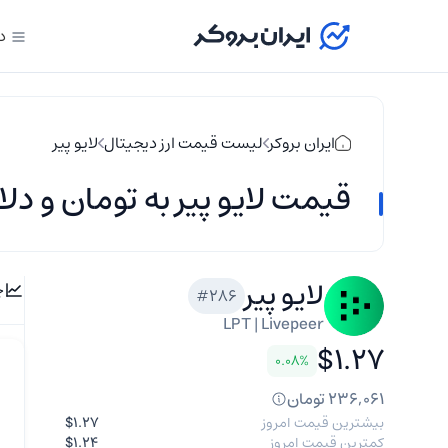
د
ایران بروکر
لیست قیمت ارز دیجیتال
لایو پیر
قیمت لایو پیر به تومان و دلار و 
لایو پیر
چ
#286
LPT | Livepeer
$۱.۲۷
۰.۰۸%
۲۳۶,۰۶۱ تومان
بیشترین قیمت امروز
$۱.۲۷
کمترین قیمت امروز
$۱.۲۴