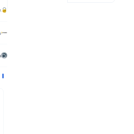
چ
ر
ه