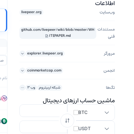
اطلاعات
وب‌سایت
livepeer.org
مستندات
github.com/livepeer/wiki/blob/master/WH
ITEPAPER.md
فنی
مرورگر
explorer.livepeer.org
صر
انجمن
coinmarketcap.com
نام 
تگ‌ها
شبکه اربیتروم
وب 3
ن
ماشین حساب ارزهای دیجیتال
BTC
ا
USDT