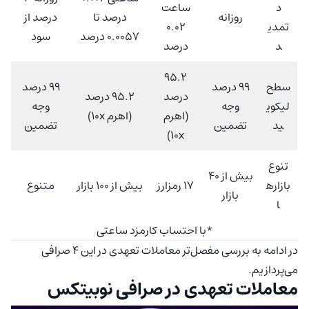
د
ساعت
روزانه
درصد تا
درصد از
تمدی
0.02
0.0057 درصد
سود
د
درصد
95.2
سطح
99 درصد
99 درصد
درصد
95.2 درصد
لیکوی
وجه
وجه
(اهرم
(اهرم 10x)
ید
تضمین
تضمین
10x)
تنوع
بیش از 40
بازاره
17 رمزارز
بیش از 100 بازار
متنوع
بازار
ا
*با احتساب کارمزد ساعتی
در ادامه به بررسی مفصل‌تر معاملات تعهدی در این 4 صرافی
می‌پردازیم.
معاملات تعهدی در صرافی نوبیتکس