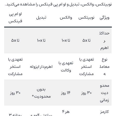
نوبیتکس، والکس، تبدیل و او ام پی فینکس را مشاهده می‌کنید.
او ام پی
ویژگی
نوبیتکس
والکس
تبدیل
فینکس
حداکث
ر
تا 5x
تا 10x
تا 10x
تا 5x
اهرم
نوع
تعهدی با
تعهدی با
تعهدی با
معامل
استخر
اهرم‌دار ایزوله
استخر
وکالت
ه
مشارکت
مشارکت
محدو
بدون
دیت
30 روز
14 روز
30 روز
محدودیت*
زمانی
کارمز
هر 4
ساعتی 0.004
روزانه 3