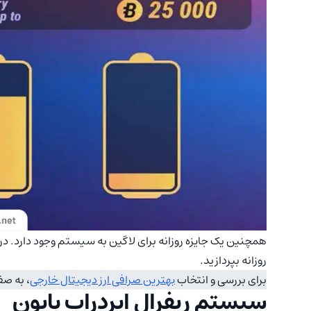
روزانه بپردازید.
برای بررسی و انتخاب
بهترین صرافی ارز دیجیتال خارجی
، به صف
سیستم ریفرال ایردراپ بابون