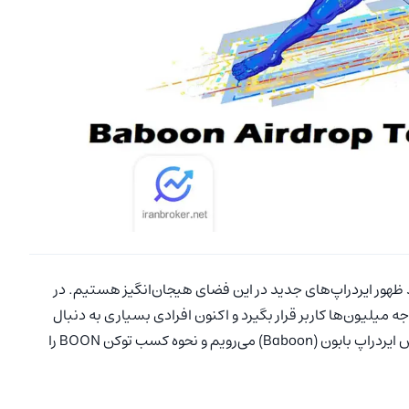
هد ظهور ایردراپ‌های جدید در این فضای هیجان‌انگیز هستیم. در
 بابون (Baboon) توانسته مورد توجه میلیون‌ها کاربر قرار بگیرد و اکنون افرادی بسیاری به دنبال
شرکت در آن هستند. در این مقاله از ایران بروکر به سراغ آموزش ایردراپ بابون (Baboon) ‌می‌رویم و نحوه کسب توکن BOON را