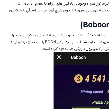
امتیازات بابون، بازار بلاکچین، واریز و برداشت ارز دیجیتال و سایر ماژول‌های موجود در پلاگین‌های Unreal Engine، Unity،
سرعت همه این سرویس‌ها را بدون هیچ گونه مهارت اضافی با بلاکچین
بون یک پلتفرم گیمینگ غیرمتمرکز است. با Baboon’s API، توسعه‌دهندگان یا کسب و کارها می‌توانند بازی بلاکچینی خود را
بسازند. البته این پلتفرم هنوز در مراحل اولیه خود است و آینده روشنی دارد. شما می‌توانید توکن‌ BOON را استخراج کرده و آن‌ها
رده است.