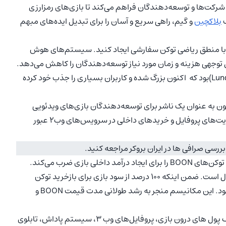
رکت‌ها و توسعه‌دهندگان فراهم می‌کند تا بازی‌های رمزارزی
بلاکچین
و گیم، راهی سریع و آسان را برای تبدیل ایده‌های مبهم
ر قراردادهایی را با منطق ریاضی توکن سفارشی ایجاد کنید. سیستم‌های هوش
توجهی هزینه و زمان مورد نیاز توسعه‌دهندگان را کاهش می‌دهد.
اولین بازی منتشر شده در این پلتفرم لونار بنانا (Lunar Bananas)بود که اکنون بزرگ شده و کاربران بسیاری را جذب خود کرده
بون به عنوان یک ناشر برای توسعه‌دهندگان بازی‌های ویدئویی
عمل کرده و API خود را در اختیار آن‌ها قرار می‌دهد تا از محدودیت‌های پروفایل‌ و خریدهای داخلی در سرویس‌های وب۲ عبور
بررسی صرافی‌ ها در ایران بروکر مراجعه کنید.
(DAO) توکن‌های BOON را برای ایجاد درآمد داخلی بازی ضرب می‌کند.
مقدار توکن ضرب شده متناسب با ارزش بالقوه بازی در سال اول است. ضمن اینکه 100 درصد از سود بازی برای بازخرید توکن
BOON از صرافی‌های غیرمتمرکز و سوزاندن آنها استفاده می‌شود. این مکانیسم منجر به رشد طولانی مدت قیمت BOON و
Baboon API به ادغام سرویس‌های مختلف کمک می‌کند. کیف پول های درون بازی، پروفایل‌های وب 3، سیستم پاداش، تابلوی