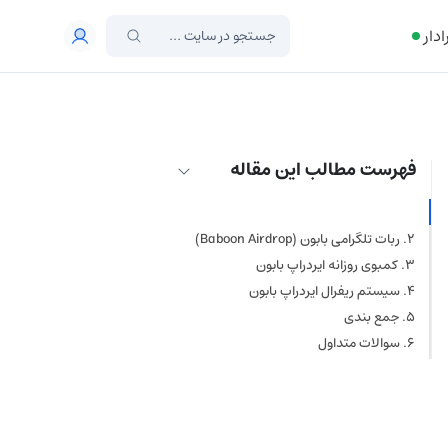
ادار
فهرست مطالب این مقاله
بابون (Baboon) چیست؟
ربات تلگرامی بابون (Baboon Airdrop)
کمبوی روزانه ایردراپ بابون
سیستم ریفرال ایردراپ بابون
جمع بندی
سوالات متداول
ایردراپ چیست؟
ایردراپ بابون چیست؟
آیا می‌شود توکن BOON را
استیک کرد؟