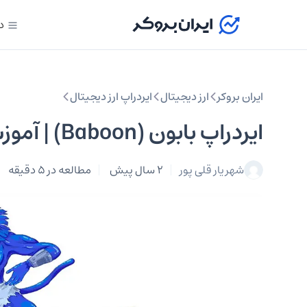
د
ایران بروکر
ارز دیجیتال
ایردراپ ارز دیجیتال
ایردراپ بابون (Baboon) | آموزش کسب توکن BOON
شهریار قلی پور
2 سال پیش
مطالعه در 5 دقیقه