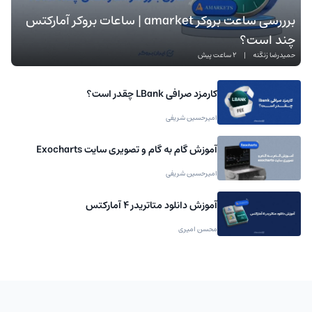
برررسی ساعت بروکر amarket | ساعات بروکر آمارکتس
چند است؟
حمیدرضا زنگنه
|
2 ساعت پیش
کارمزد صرافی LBank چقدر است؟
امیرحسین شریفی
آموزش گام به گام و تصویری سایت Exocharts
امیرحسین شریفی
آموزش دانلود متاتریدر 4 آمارکتس
محسن امیری