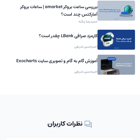
برررسی ساعت بروکر amarket | ساعات بروکر
آمارکتس چند است؟
حمیدرضا زنگنه
کارمزد صرافی LBank چقدر است؟
امیرحسین شریفی
آموزش گام به گام و تصویری سایت Exocharts
امیرحسین شریفی
نظرات کاربران