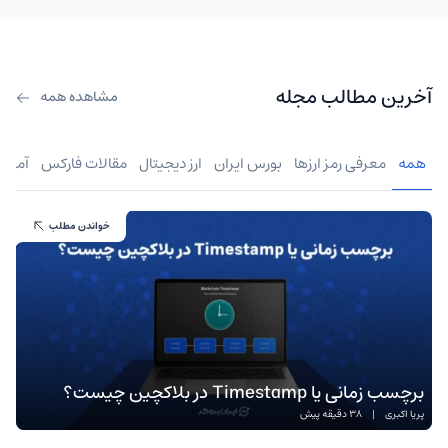
آخرین مطالب مجله
مشاهده همه
همه
معرفی رمز ارزها
بورس ایران
ارز دیجیتال
مقالات فارکس
آموز
خواندن مطلب
برچسب زمانی یا Timestamp در بلاکچین چیست؟
پریا اکبری
|
38 دقیقه پیش