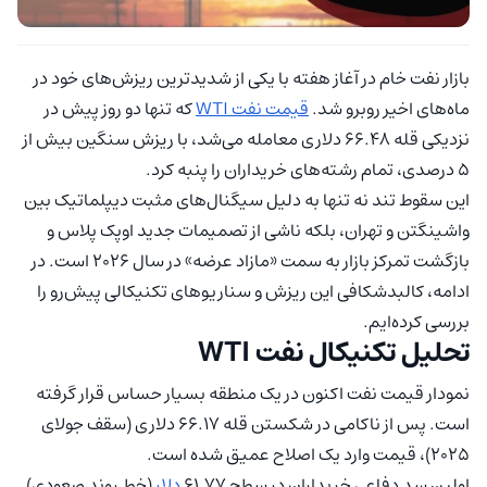
بازار نفت خام در آغاز هفته با یکی از شدیدترین ریزش‌های خود در
ماه‌های اخیر روبرو شد.
قیمت نفت WTI
که تنها دو روز پیش در
نزدیکی قله ۶۶.۴۸ دلاری معامله می‌شد، با ریزش سنگین بیش از
۵ درصدی، تمام رشته‌های خریداران را پنبه کرد.
این سقوط تند نه تنها به دلیل سیگنال‌های مثبت دیپلماتیک بین
واشینگتن و تهران، بلکه ناشی از تصمیمات جدید اوپک پلاس و
بازگشت تمرکز بازار به سمت «مازاد عرضه» در سال ۲۰۲۶ است. در
ادامه، کالبدشکافی این ریزش و سناریوهای تکنیکالی پیش‌رو را
بررسی کرده‌ایم.
تحلیل تکنیکال نفت WTI
نمودار قیمت نفت اکنون در یک منطقه بسیار حساس قرار گرفته
است. پس از ناکامی در شکستن قله ۶۶.۱۷ دلاری (سقف جولای
۲۰۲۵)، قیمت وارد یک اصلاح عمیق شده است.
اولین سد دفاعی خریداران در سطح ۶۱.۷۷
دلار
(خط روند صعودی)