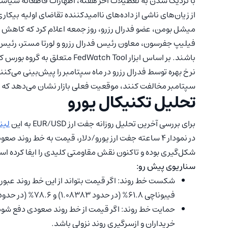
از زیان‌های ناشی از داده‌های ناامیدکننده‌ تقاضای اولیه بیکار
میشل بومن، عضو فدرال رزرو، روز جمعه اعلام کرد که کاهش
فیلیپ جفرسون، معاون رئیس فدرال رزرو و لورتا مستر، رئیس فد
نرخ بهره توسط فدرال رزرو در ماه سپتامبر را پیش‌بینی می‌کنند
سپتامبر مخالفت کنند، موقعیت فعلی بازار نشان می‌دهد که پتانسیل رشد 
تحلیل تکنیکال یورو
برای بررسی آخرین تحلیل روزانه جفت ارز EUR/USD به این
لین
در نمودار ۴ ساعته جفت ارز یورو/دلار، قیمت به خط رون
شکل‌گیری بوده و تاکنون نقش مقاومتی کلیدی را ایفا کرده ا
سناریوی پیش رو:
شکست خط روند: اگر قیمت بتواند از این خط روند عبور
فیبوناچی 61.8% (در حدود 1.08383) و 78.6% (در حدود 1.0900) می‌توانند به عنوان اهداف اولیه صعودی عمل کنند.
حمایت خط روند: اگر قیمت از خط روند صعودی دفع شود
خریداران و ازسرگیری روند نزولی باشد.