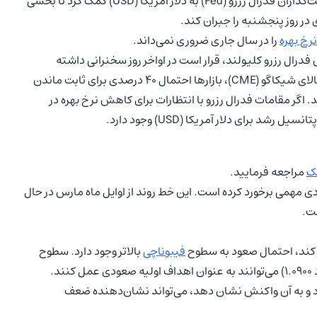
با نزدیک شدن به تعطیلات آخر هفته، اظهارات قاطعانه سیاست‌گذاران فدرال رزرو (Fed) به دلار آمریکا (USD) کمک کرد تا بخشی
ی در روز پنجشنبه را جبران کند.
نرخ بهره
را در سال جاری ضروری نمی‌داند.
رال رزرو کلیولند، قرار است در اواخر روز سخنرانی داشته
باشند. بر اساس ابزار FedWatch Tool متعلق به گروه بورس کالای شیکاگو (CME)، بازارها احتمال ۴۰ درصدی برای ثابت ماندن
. اگر مقامات فدرال رزرو با انتظارات برای کاهش نرخ بهره در
برای دلار آمریکا (USD) وجود دارد.
ک
مراجعه فرمایید.
د صعودی مهمی برخورد کرده است. این خط روند از اوایل ماه مارس در حال
ست.
 کند، احتمال صعود به سطوح
فیبوناچی
بالاتر وجود دارد. سطوح
 و به آن واکنش نشان دهد، می‌تواند نشان‌‌دهنده ضعف