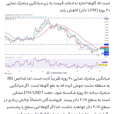
است که گاوها اجازه نداده‌اند قیمت به زیر میانگین متحرک نمایی
۲۰ روزه (۱،۶۹۶ دلار) کاهش یابد.
میانگین متحرک نمایی ۲۰ روزه تقریباََ ثابت است، اما شاخص RSI
به منطقه مثبت جهش کرده که به نفع گاوها است. اگر میانگین
متحرک ساده ۵۰ روزه شکسته شود، جفت ETH/USDT ممکن
است به سطح ۲،۱۱۱ دلار برسد. فروشندگان احتمالاً چالش زیادی در
سطح ۲،۱۱۱ دلار خواهند داشت، اما اگر گاوها این سطح را پشت‌سر
بگذارند، این جفت ارز ممکن است به ۲،۵۵۰ دلار صعود کند.