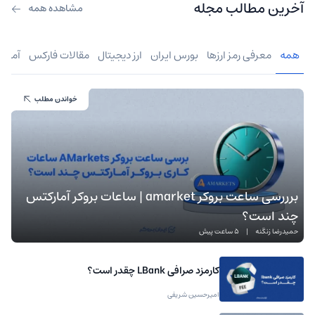
آخرین مطالب مجله
مشاهده همه
همه
معرفی رمز ارزها
بورس ایران
ارز دیجیتال
مقالات فارکس
آموز
خواندن مطلب
برررسی ساعت بروکر amarket | ساعات بروکر آمارکتس
چند است؟
حمیدرضا زنگنه
|
5 ساعت پیش
کارمزد صرافی LBank چقدر است؟
امیرحسین شریفی