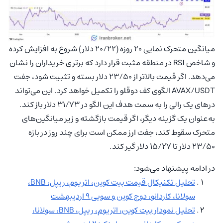
میانگین متحرک نمایی ۲۰ روزه (۲۰/۲۲ دلار) شروع به افزایش کرده
و شاخص RSI در منطقه مثبت قرار دارد که برتری خریداران را نشان
می‌دهد. اگر قیمت بالاتر از ۲۳/۵۰ دلار بسته و تثبیت شود، جفت
AVAX/USDT الگوی کف دوقلو را تکمیل خواهد کرد. این می‌تواند
درهای یک رالی را به سمت هدف این الگو در ۳۱/۷۳ دلار باز کند.
به‌عنوان یک گزینه دیگر، اگر قیمت بازگشته و زیر میانگین‌های
متحرک سقوط کند، جفت ارز ممکن است برای چند روز در بازه
۲۳/۵۰ دلار تا ۱۵/۲۷ دلار گیر کند.
در ادامه پیشنهاد می‌شود:
تحلیل تکنیکال قیمت بیت‌ کوین، اتریوم، ریپل، BNB،
سولانا، کاردانو، دوج کوین و سویی ۹ اردیبهشت
تحلیل نمودار بیت کوین، اتریوم، ریپل، BNB، سولانا،