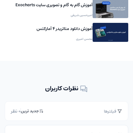
آموزش گام به گام و تصویری سایت Exocharts
امیرحسین شریفی
آموزش دانلود متاتریدر 4 آمارکتس
محسن امیری
نظرات کاربران
0 نظر
جدید ترین
فیلترها