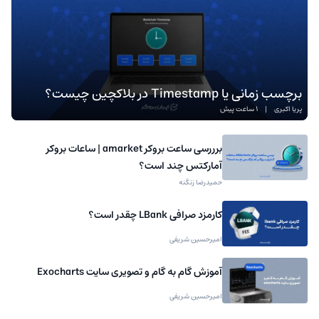
برچسب زمانی یا Timestamp در بلاکچین چیست؟
پریا اکبری
|
1 ساعت پیش
برررسی ساعت بروکر amarket | ساعات بروکر
آمارکتس چند است؟
حمیدرضا زنگنه
کارمزد صرافی LBank چقدر است؟
امیرحسین شریفی
آموزش گام به گام و تصویری سایت Exocharts
امیرحسین شریفی