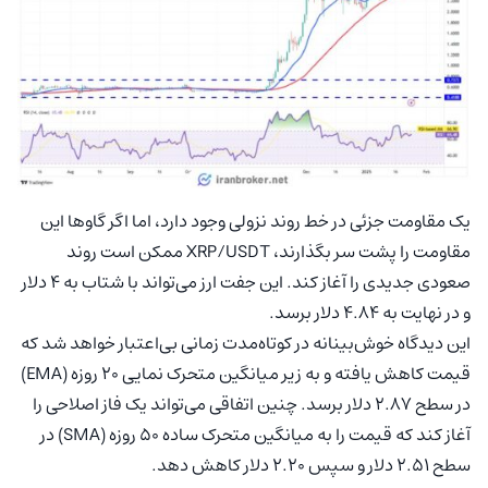
یک مقاومت جزئی در خط روند نزولی وجود دارد، اما اگر گاوها این
مقاومت را پشت سر بگذارند، XRP/USDT ممکن است روند
صعودی جدیدی را آغاز کند. این جفت ارز می‌تواند با شتاب به 4 دلار
و در نهایت به 4.84 دلار برسد.
این دیدگاه خوش‌بینانه در کوتاه‌مدت زمانی بی‌اعتبار خواهد شد که
قیمت کاهش یافته و به زیر میانگین متحرک نمایی 20 روزه (EMA)
در سطح 2.87 دلار برسد. چنین اتفاقی می‌تواند یک فاز اصلاحی را
آغاز کند که قیمت را به میانگین متحرک ساده 50 روزه (SMA) در
سطح 2.51 دلار و سپس 2.20 دلار کاهش دهد.