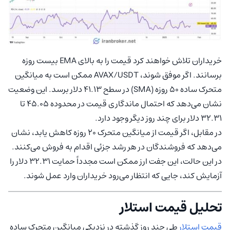
خریداران تلاش خواهند کرد قیمت را به بالای EMA بیست روزه
برسانند. اگر موفق شوند، AVAX/USDT ممکن است به میانگین
متحرک ساده 50 روزه (SMA) در سطح 41.13 دلار برسد. این وضعیت
نشان می‌دهد که احتمال ماندگاری قیمت در محدوده 45.05 تا
32.31 دلار برای چند روز دیگر وجود دارد.
در مقابل، اگر قیمت از میانگین متحرک 20 روزه کاهش یابد، نشان
می‌دهد که فروشندگان در هر رشد جزئی اقدام به فروش می‌کنند.
در این حالت، این جفت ارز ممکن است مجدداً حمایت 32.31 دلار را
آزمایش کند، جایی که انتظار می‌رود خریداران وارد عمل شوند.
تحلیل قیمت استلار
قیمت استلار
طی چند روز گذشته در نزدیکی میانگین متحرک ساده