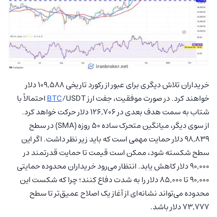
خریداران تلاش دیگری برای عبور از رکورد تاریخی 109,588 دلار
خواهند کرد. در صورت موفقیت، جفت ارز
BTC
/USDT احتمالاً با
شتاب به سمت هدف بعدی در 126,706 دلار حرکت خواهد کرد.
از سوی دیگر، میانگین متحرک ساده 50 روزه (SMA) در سطح
98,839 دلار حمایت مهمی است که باید زیر نظر داشت. اگر این
سطح شکسته شود، ممکن است قیمت تا حمایت قدرتمند در
90,000 دلار کاهش یابد. انتظار می‌رود خریداران محدوده حمایتی
90,000 تا 85,000 دلار را به شدت دفاع کنند؛ چرا که شکست این
محدوده می‌تواند نشانه‌ای از آغاز یک اصلاح عمیق‌تر تا سطح
73,777 دلار باشد.