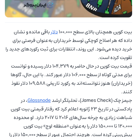
بیت‌ کوین همچنان بالای سطح 100,000
دلار
باقی مانده و نشان
داده که هر اصلاح کوچکی توسط خریداران به‌عنوان فرصتی برای
خرید دیده می‌شود. این روند، انتظارات برای ثبت رکوردهای جدید را
تقویت کرده است.
قیمت بیت‌ کوین در حال حاضر به 104,379 دلار رسیده و توانست
برای مدتی کوتاه از سطح 106,000 دلار عبور کند. با این حال، گاوها
(خریداران) هنوز نتوانسته‌اند به رکورد تاریخی 109,588 دلار نفوذ
کنند.
جیمز چک (James Check)، تحلیلگر ارشد
Glassnode
، در
پادکستی در تاریخ 23 ژانویه اعلام کرد که رفتار قیمتی بیت‌ کوین
شباهت زیادی به چرخه سال‌های 2016 تا 2017 دارد. او محدوده
120,000 تا 150,000 دلار را به‌عنوان «منطقه اوج» بیت‌ کوین
پیش‌بینی کرده است. هرچند احتمال عبور از سطح 150,000 دلار را