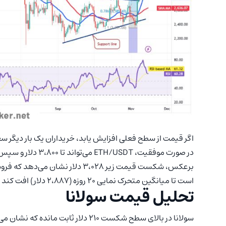
اگر قیمت از سطح فعلی افزایش یابد، خریداران یک بار دیگر سع
در صورت موفقیت، ETH/USDT می‌تواند تا ۳،۸۰۰ دلار و سپس ۴،۰۸۴ دلار رشد کند.
برعکس، شکست قیمت زیر ۳،۰۲۸ دلار
است تا میانگین متحرک نمایی ۲۰ روزه (۲،۸۸۷ دلار) افت کند که احتمالاً بار دیگر خریداران را به خود جذب خواهد کرد.
تحلیل قیمت سولانا
سولانا در بالای سطح شکست ۲۱۰ دلار ثابت مانده که نشان می‌دهد خریداران در تلاشند این سطح را به حمایت تبدیل کنند.