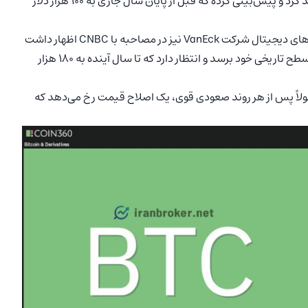
CNBC اعلام کرد که بیت کوین به زیر ۶۰ هزار دلار سقوط نخواهد کرد و پیش‌بینی کرده که قبل از پایان سال جاری به ۱۰۰ هزار دلار
متیو سیگل (Matthew Sigel)، رئیس بخش تحقیقات دارایی‌های دیجیتال شرکت VanEck نیز در مصاحبه با CNBC اظهار داشت
که بیت کوین در دو فصل آینده می‌تواند چندین بار به بالاترین سطح تاریخی خود برسد و انتظار دارد که تا سال آینده به ۱۸۰ هزار
لاً پس از هر روند صعودی قوی، یک اصلاح قیمت رخ می‌دهد که