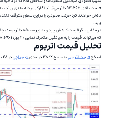
شیب صعودی میانگین مت
یابد.
که می‌تواند قیمت را به میانگین متحرک نمایی ۲۰ روزه (۷۸،۴۹۶ دلار) برساند.
تحلیل قیمت اتریوم
اصلاح
قیمت اتریوم
به سطح ۳۸/۲ درصدی
فیبوناچی
در ۳،۰۲۸ دلار رسیده که احتمالاً خریداران را جذب خواهد کرد.