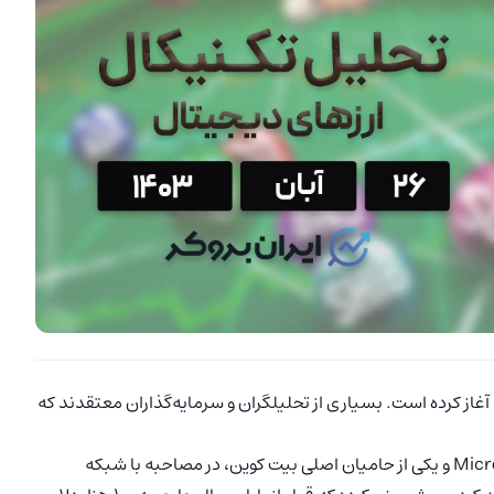
غاز کرده است. بسیاری از تحلیلگران و سرمایه‌گذاران معتقدند که
مایکل سیلور (Michael Saylor)، بنیانگذار شرکت MicroStrategy و یکی از حامیان اصلی بیت کوین، در مصاحبه با شبکه