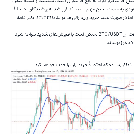
حرک‌ها و شاخص RSI که در ناحیه اشباع خرید قرار دارد، به نفع خریداران است. شکست و بسته شدن
قیمت بالای ۹۳،۲۶۵ دلار می‌تواند آغازگر مرحله بعدی روند صعودی به سمت سطح مهم ۱۰۰،۰۰۰ دلار باشد. فروشندگان احتمالاً
تلاش خواهند کرد حرکت صعودی را در این سطح متوقف کنند، اما در صورت غلبه خریداران، رالی می‌تواند تا ۱۱۳،۳۳۱ دلار ادامه
در مقابل، اگر قیمت کاهش یابد و به زیر ۸۵،۰۰۰ دلار برسد، جفت ارز BTC/USDT ممکن است با فروش‌های شدید مواجه شود