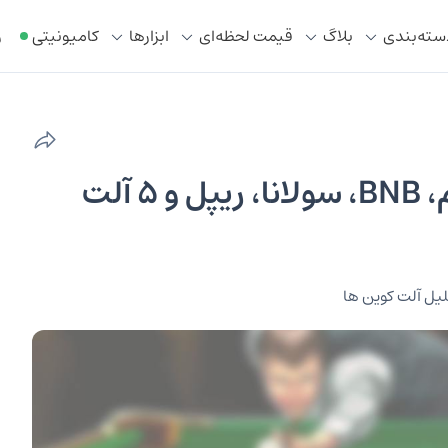
سته‌بندی
بلاگ
قیمت لحظه‌ای
ابزار‌ها
کامیونیتی
ر
بررسی نمودار بیت کوین، اتریوم، BNB، سولانا، ریپل و ۵ آلت
یل آلت کوین ها