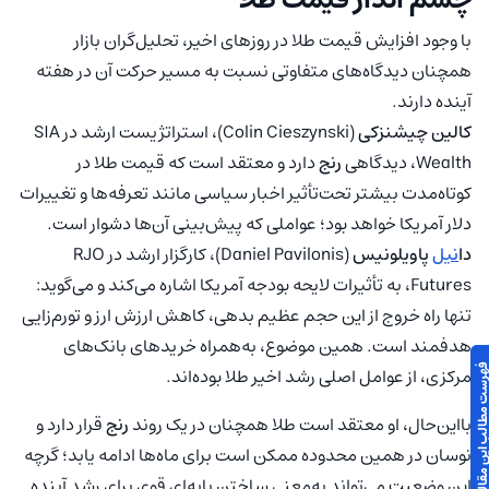
با وجود افزایش قیمت طلا در روزهای اخیر، تحلیل‌گران بازار
همچنان دیدگاه‌های متفاوتی نسبت به مسیر حرکت آن در هفته
آینده دارند.
کالین چیشنزکی
(Colin Cieszynski)، استراتژیست ارشد در SIA
Wealth، دیدگاهی
رنج
دارد و معتقد است که قیمت طلا در
کوتاه‌مدت بیشتر تحت‌تأثیر اخبار سیاسی مانند تعرفه‌ها و تغییرات
دلار آمریکا خواهد بود؛ عواملی که پیش‌بینی آن‌ها دشوار است.
دا
نیل
پاویلونیس
(Daniel Pavilonis)، کارگزار ارشد در RJO
Futures، به تأثیرات لایحه بودجه آمریکا اشاره می‌کند و می‌گوید:
تنها راه خروج از این حجم عظیم بدهی، کاهش ارزش ارز و تورم‌زایی
هدفمند است. همین موضوع، به‌همراه خریدهای بانک‌های
 مطالب این مقاله
مرکزی، از عوامل اصلی رشد اخیر طلا بوده‌اند.
بااین‌حال، او معتقد است طلا همچنان در یک روند
رنج
قرار دارد و
نوسان در همین محدوده ممکن است برای ماه‌ها ادامه یابد؛ گرچه
این وضعیت می‌تواند به‌معنی ساختن پایه‌ای قوی برای رشد آینده