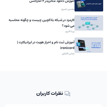
آموزش دانلود متاتریدر 4 آمارکتس
محسن امیری
کارمزد در شبکه بلاکچین چیست و چگونه محاسبه
می شود؟
پریا اکبری
آموزش ثبت نام و احراز هویت در ایرانیکارت |
iranicard
عباس کاشفی
نظرات کاربران