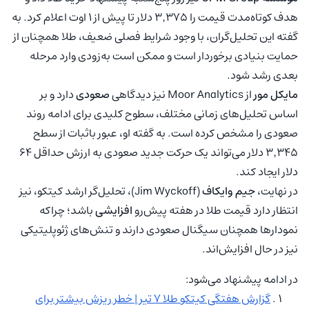
هدف کوتاه‌مدت قیمت را ۳٬۳۷۵ دلار تا پیش از ۱ اوت اعلام کرد. به
گفته این تحلیل‌گران، با وجود شرایط فصلی ضعیف، طلا همچنان از
حمایت بنیادی برخوردار است و ممکن است به‌زودی وارد مرحله
بعدی رشد شود.
مایکل مور
از Moor Analytics نیز دیدگاهی
صعودی
دارد و بر
اساس تحلیل‌های زمانی مختلف، سطوح کلیدی برای ادامه روند
صعودی را مشخص کرده است. به گفته او، عبور باثبات از سطح
۳٬۳۴۵ دلار می‌تواند یک حرکت جدید صعودی به ارزش حداقل ۶۴
دلار ایجاد کند.
در نهایت،
جیم وایکاف
(Jim Wyckoff)، تحلیل‌گر ارشد کیتکو، نیز
انتظار دارد قیمت طلا در هفته پیش‌رو
افزایشی
باشد؛ چراکه
نمودارها همچنان سیگنال صعودی دارند و تنش‌های ژئوپلیتیکی
نیز در حال افزایش‌اند.
در ادامه پیشنهاد می‌شود:
گزارش هفتگی کیتکو طلا ۷ تیر | خطر ریزش بیشتر برای