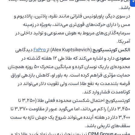
باشد.
در سوی دیگر، پاویلونیس فلزاتی مانند نقره، پلاتین، پالادیوم و
مس را دارای حرکت‌های قوی‌تری می‌داند، به‌ویژه در زمینه
سرمایه‌گذاری‌های مربوط به هوش مصنوعی و تولید داخلی در
آمریکا.
الکس کوپتسیکویچ
(Alex Kuptsikevich) از
FxPro
دیدگاهی
صعودی
دارد و اشاره می‌کند که طلا طی ۱۲ هفته گذشته در
محدوده‌ای باریک نوسان کرده و میانگین متحرک ۵۰ روزه همچنان
حمایت مؤثری فراهم کرده است. به باور او، کاهش بازدهی اوراق
قرضه بلندمدت به نفع طلا است، ولی تقویت دلار می‌تواند در
کوتاه‌مدت فشار وارد کند.
کوپتسیکویچ احتمال شکستن محدوده فعلی طلا (۳٬۲۵۰ تا
۳٬۴۵۰ دلار) را کم می‌داند، اما می‌گوید عبور از مقاومت ۳٬۳۷۰ تا
۳٬۴۰۰ دلار در هفته آینده می‌تواند شروع یک جهش تازه به سمت
سقف‌های تاریخی باشد.
مؤسسه CPM Group
نیز روز پنج‌شنبه پیشنهاد خرید طلا داد و