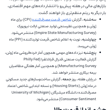
بازارهای مالی در هفته پیش‌رو با انتشار داده‌های مهم اقتصادی،
بار دیگر به ریتم منظم‌تری باز خواهند گشت.
سه‌شنبه
، گزارش
شاخص قیمت مصرف‌کننده
(CPI) برای ماه
ژوئن و همچنین نظرسنجی تولید صنعتی ایالت نیویورک
(Empire State Manufacturing Survey) منتشر می‌شود.
چهارشنبه
، نوبت به اعلام شاخص قیمت تولیدکننده (PPI) ماه
ژوئن می‌رسد.
پنج‌شنبه
نیز داده‌های مهمی همچون آمار خرده‌فروشی ماه ژوئن،
گزارش فعالیت صنعتی فدرال فیلادلفیا (Philly Fed
Manufacturing Survey) و همچنین آمار هفتگی متقاضیان
بیمه بیکاری منتشر خواهد شد.
در پایان هفته، روز
جمعه
، گزارش ساخت‌وسازهای جدید مسکونی
در ماه ژوئن (Housing Starts) و نسخه ابتدایی شاخص اعتماد
مصرف‌کننده دانشگاه میشیگان (University of Michigan
Consumer Sentiment) منتشر می‌شود.
چشم انداز قیمت طلا