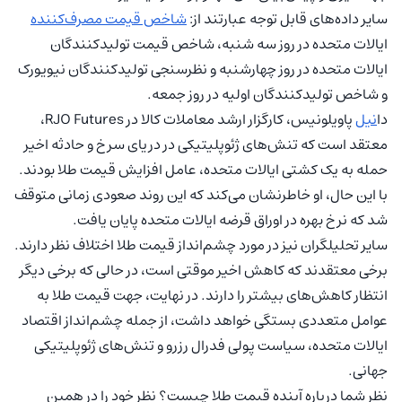
سایر داده‌های قابل توجه عبارتند از:
شاخص قیمت مصرف‌کننده
ایالات متحده در روز سه شنبه، شاخص قیمت تولیدکنندگان
ایالات متحده در روز چهارشنبه و نظرسنجی تولیدکنندگان نیویورک
و شاخص تولیدکنندگان اولیه در روز جمعه.
دا
نیل
پاویلونیس، کارگزار ارشد معاملات کالا در RJO Futures،
معتقد است که تنش‌های ژئوپلیتیکی در دریای سرخ و حادثه اخیر
حمله به یک کشتی ایالات متحده، عامل افزایش قیمت طلا بودند.
با این حال، او خاطرنشان می‌کند که این روند صعودی زمانی متوقف
شد که نرخ بهره در اوراق قرضه ایالات متحده پایان یافت.
سایر تحلیلگران نیز در مورد چشم‌انداز قیمت طلا اختلاف نظر دارند.
برخی معتقدند که کاهش اخیر موقتی است، در حالی که برخی دیگر
انتظار کاهش‌های بیشتر را دارند. در نهایت، جهت قیمت طلا به
عوامل متعددی بستگی خواهد داشت، از جمله چشم‌انداز اقتصاد
ایالات متحده، سیاست پولی فدرال رزرو و تنش‌های ژئوپلیتیکی
جهانی.
نظر شما درباره آینده قیمت طلا چیست؟ نظر خود را در همین