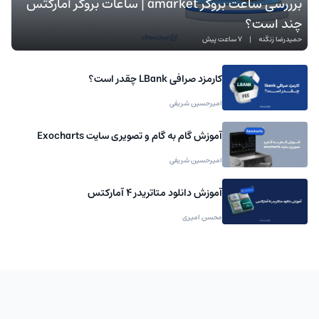
برررسی ساعت بروکر amarket | ساعات بروکر آمارکتس
چند است؟
حمیدرضا زنگنه
|
7 ساعت پیش
کارمزد صرافی LBank چقدر است؟
امیرحسین شریفی
آموزش گام به گام و تصویری سایت Exocharts
امیرحسین شریفی
آموزش دانلود متاتریدر 4 آمارکتس
محسن امیری