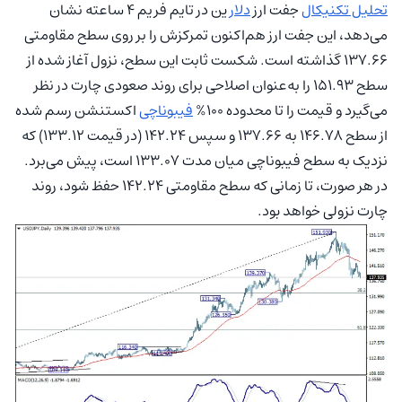
تحلیل تکنیکال
جفت ارز
دلار
ین در تایم فریم ۴ ساعته نشان
می‌دهد، این جفت ارز هم‌اکنون تمرکزش را بر روی سطح مقاومتی
137.66 گذاشته است. شکست ثابت این سطح، نزول آغاز شده از
سطح 151.93 را به‌عنوان اصلاحی برای روند صعودی چارت در نظر
می‌گیرد و قیمت را تا محدوده 100%
فیبوناچی
اکستنشن رسم شده
از سطح 146.78 به 137.66 و سپس 142.24 (در قیمت 133.12) که
نزدیک به سطح فیبوناچی میان مدت 133.07 است، پیش می‌برد.
در هر صورت، تا زمانی که سطح مقاومتی 142.24 حفظ شود، روند
چارت نزولی خواهد بود.