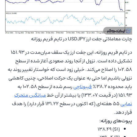
چارت معاملاتی جفت ارز USDJPY در تایم فریم روزانه
در تایم فریم روزانه، این جفت ارز یک سقف میان‌مدت در 151.93
تشکیل داده است. نزول از آنجا روند صعودی آغاز شده از سطح
102.58 را اصلاح می‌کند. خیلی زود است که خواستار تغییر روند به
نزولی باشیم اما حتی به عنوان یک حرکت اصلاحی، چنین کاهشی
باید محدوده 38.2%
فیبوناچی
رسم شده از سطح 102.58 به
151.93 (در قیمت 133.07) یا بیشتر از آن خط
میانگین متحرک
نمایی
55 هفته‌ای (که اکنون در سطح 131.22 قرار دارد) را هدف
قرار دهد.
پیوت‌های روزانه:
(S1) 138.49