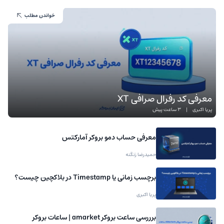
خواندن مطلب
معرفی کد رفرال صرافی XT
پریا اکبری
|
3 ساعت پیش
معرفی حساب دمو بروکر آمارکتس
حمیدرضا زنگنه
برچسب زمانی یا Timestamp در بلاکچین چیست؟
پریا اکبری
برررسی ساعت بروکر amarket | ساعات بروکر