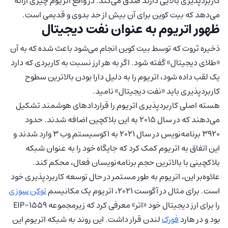
کاربردپذیری بالایی دارند صدق می‌کند. در واقع اتریوم چیزی ارائه
می‌دهد که بیت کوین برای آن بیش از حد بدوی و قدیمی است.
ظهور اتریوم به عنوان نفت دیجیتال
ذخیره ثروت که توسط بیت کوین انجام می‌شود باعث شده که به آن
«طلای دیجیتال» گفته شود. اگر به هر ارز نسبت به کاربردی که دارد
یک لقب داده شود، اتریوم را به دلیل دارا بودن بالاترین سطوح
کاربردپذیری باید «نفت دیجیتال» نامید.
هسته اصلی کاربردپذیری اتریوم را قراردادهای هوشمند تشکیل
می‌دهند که در سال ۲۰۱۵ به این بلاکچین اضافه شدند. حدود
۳۹۲۰ برنامه‌نویس در سال ۲۰۲۱ به اکوسیستم وب ۳ وارد شدند و
این اتفاق به اتریوم کمک کرد که جایگاه خود را به عنوان شبکه
بلاکچینی با بالاترین حجم برنامه‌نویسان فعال، محکم کند.
علاوه‌بر این، اتریوم به طور مستمر در حال توسعه کاربردپذیری خود
است. برای مثال در آگوست ۲۰۲۱، اتریوم یک مکانیسم
توکن سوزی
را برای ارز دیجیتال خود «اتر» معرفی کرد که زیرمجموعه EIP-1559
بود و در هارد
فورک
لندن قرار داشت. این روند به شبکه اتریوم این