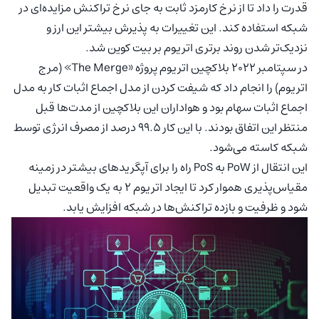
قدرت را داد تا از نرخ کارمزد ثابت به جای نرخ تراکنش مزایده‌ای در
شبکه استفاده کند. این تغییرات به پذیرش بیشتر این ارز و
نزدیک‌تر شدن روند برتری اتریوم بر بیت کوین شد.
در سپتامبر ۲۰۲۲ بلاکچین اتریوم پروژه «The Merge» (مرج
اتریوم) را انجام داد که شیفت کردن از مدل اجماع اثبات کار به مدل
اجماع اثبات سهام بود و هواداران این بلاکچین از مدت‌ها قبل
منتظر این اتفاق بودند. با این کار ۹۹.۵ درصد از مصرف انرژی توسط
شبکه کاسته می‌شود.
این انتقال از PoW به PoS راه را برای آپگریدهای بیشتر در زمینه
مقیاس‌پذیری هموار کرد تا ایجاد اتریوم ۲ به یک واقعیت تبدیل
شود و ظرفیت و بازده تراکنش‌ها در شبکه افزایش یابد.