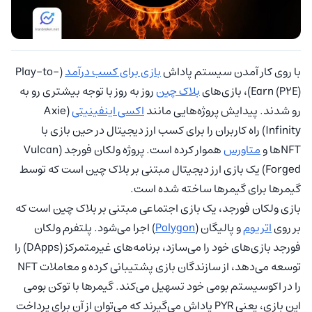
با روی کار آمدن سیستم پاداش
بازی برای کسب درآمد
(Play-to-
Earn (P2E))، بازی‌های
بلاک چین
روز به روز با توجه بیشتری رو به
رو شدند. پیدایش پروژه‌هایی مانند
اکسی اینفینیتی
(Axie
Infinity) راه کاربران را برای کسب ارز دیجیتال در حین بازی با
NFTها و
متاورس
‌ هموار کرده است. پروژه ولکان فورجد (Vulcan
Forged) یک بازی ارز دیجیتال مبتنی بر بلاک چین است که توسط
گیمرها برای گیمرها ساخته شده است.
بازی ولکان فورجد، یک بازی اجتماعی مبتنی بر بلاک چین است که
بر روی
اتریوم
و پالیگان (
Polygon
) اجرا می‌شود. پلتفرم ولکان
فورجد بازی‌های خود را می‌سازد، برنامه‌های غیرمتمرکز (DApps) را
توسعه می‌دهد، از سازندگان بازی‌ پشتیبانی کرده و معاملات NFT
را در اکوسیستم بومی خود تسهیل می‌کند. گیمرها با توکن بومی
این بازی، یعنی PYR پاداش می‌گیرند که می‌توان از آن برای پرداخت