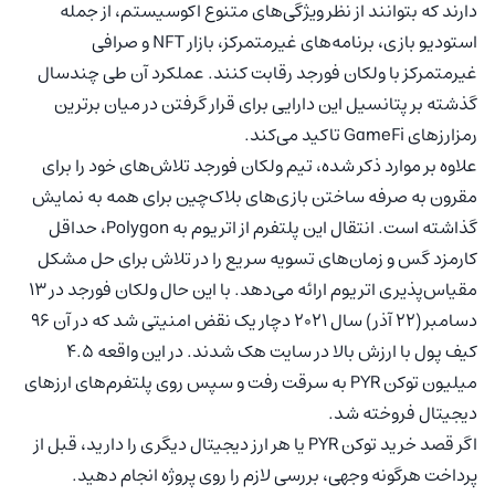
دارند که بتوانند از نظر ویژگی‌های متنوع اکوسیستم، از جمله
استودیو بازی، برنامه‌های غیرمتمرکز، بازار NFT و صرافی
غیرمتمرکز با ولکان فورجد رقابت کنند. عملکرد آن طی چندسال
گذشته بر پتانسیل این دارایی برای قرار گرفتن در میان برترین
رمزارزهای GameFi تاکید می‌کند.
علاوه بر موارد ذکر شده، تیم ولکان فورجد تلاش‌های خود را برای
مقرون‌ به ‌صرفه ساختن بازی‌های بلاک‌چین برای همه به نمایش
گذاشته است. انتقال این پلتفرم از اتریوم به Polygon، حداقل
کارمزد گس و زمان‌های تسویه سریع را در تلاش برای حل مشکل
مقیاس‌پذیری اتریوم ارائه می‌دهد. با این حال ولکان فورجد در 13
دسامبر (22 آذر) سال 2021 دچار یک نقض امنیتی شد که در آن 96
کیف پول با ارزش بالا در سایت هک شدند. در این واقعه 4.5
میلیون توکن PYR به سرقت رفت و سپس روی پلتفرم‌های ارزهای
دیجیتال فروخته شد.
اگر قصد خرید توکن PYR یا هر ارز دیجیتال دیگری را دارید، قبل از
پرداخت هرگونه وجهی، بررسی لازم را روی پروژه انجام دهید.