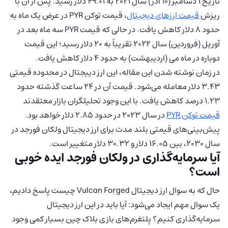
تاریخ 1 دسامبر (10 آذر) سال 2021 به 49.01 دلار رسید. پس از آن با
ریزش
قیمت ارزهای دیجیتال
، قیمت توکن PYR در عرض یک ماه به
حدود 8 دلار کاهش یافت. در حالی که قیمت PYR سه ماه بعد در
آوریل (فروردین) سال 2022 تقریباً به 20 دلار رسید؛ این قیمت
دوباره در ماه می (اردیبهشت) به حدود 4 دلار کاهش یافت.
در زمان نوشته شدن این مقاله، این ارز دییجتال در محدوده قیمتی
3.43 دلار معامله می‌شود. قیمت آن در 24 ساعت گذشته حدود
1.23 درصد کاهش یافت. با این وجود تحلیلگران بازار معتقدند
قیمت توکن PYR
در سال 2023 در حدود 2.85 دلار خواهد بود.
پیش‌بینی‌های قیمتی بلند مدت برای ارز دیجیتال ولکان فورجد در
سال 2030، بین 16.05 دلار و 30.32 دلار متغییر است.
آیا سرمایه‌گذاری در ولکان فورجد ایده خوبی
است؟
حال که به سوال ارز دیجیتال Vulcan Forged چیست پاسخ دادیم،
یک سوال مهم ایجاد می‌شود: آیا باید در این ارز دیجیتال
سرمایه‌گذاری کنیم؟ پلتفرم‌های بازی بلاک چین بسیار کمی وجود