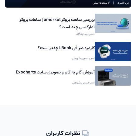
پریا اکبری
|
3 ساعت پیش
برررسی ساعت بروکر amarket | ساعات بروکر
آمارکتس چند است؟
حمیدرضا زنگنه
کارمزد صرافی LBank چقدر است؟
امیرحسین شریفی
آموزش گام به گام و تصویری سایت Exocharts
امیرحسین شریفی
نظرات کاربران