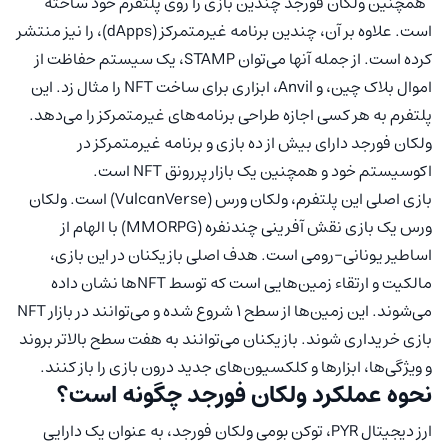
همچنین ولکان فورجد چندین بازی را روی پلتفرم خود ساخته
است. علاوه بر آن، چندین برنامه غیرمتمرکز (dApps)، را نیز منتشر
کرده است. از جمله آنها می‌توان STAMP، یک سیستم حفاظت از
اموال بلاک چین، و Anvil، ابزاری برای ساخت NFT را مثال زد. این
پلتفرم به هر کسی اجازه طراحی برنامه‌های غیرمتمرکز را می‌دهد.
ولکان فورجد دارای بیش از ده بازی و برنامه غیرمتمرکز در
اکوسیستم خود و همچنین یک بازار پررونق NFT است.
بازی اصلی این پلتفرم، ولکان ورس (VulcanVerse) است. ولکان
ورس یک بازی نقش آفرینی چندنفره (MMORPG) با الهام از
اساطیر یونانی-رومی است. هدف اصلی بازیکنان در این بازی،
مالکیت و ارتقاء زمین‌هایی است که توسط NFTها نشان داده
می‌شوند. این زمین‌ها از سطح 1 شروع شده و می‌توانند در بازار NFT
بازی خریداری شوند. بازیکنان می‌توانند به هفت سطح بالاتر بروند
و ویژگی‌ها، ابزارها و کلکسیون‌های جدید درون بازی را باز کنند.
نحوه عملکرد ولکان فورجد چگونه است؟
ارز دیجیتال PYR، توکن بومی ولکان فورجد، به عنوان یک دارایی