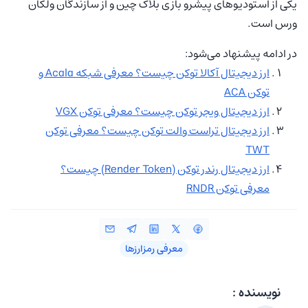
یکی از استودیوهای پیشرو بازی بلاک چین و از سازندگان ولکان
ورس است.
در ادامه پیشنهاد می‌شود:
ارز دیجیتال آکالا توکن چیست؟ معرفی شبکه Acala و
توکن ACA
ارز دیجیتال ویجر توکن چیست؟ معرفی توکن VGX
ارز دیجیتال تراست والت توکن چیست؟ معرفی توکن
TWT
ارز دیجیتال رندر توکن (Render Token) چیست؟
معرفی توکن RNDR
معرفی رمزارزها
نویسنده :