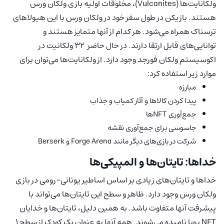
ولکانایت‌ها (Vulcanites)، مخلوقات اولیه بازی ولکان ورس
هستند. بازیکن در طول سفر خود در ولکان ورس با این هیولاهای
ترسناک همراه می‌شود. هر کدام از آنها متمایز هستند و
توانایی‌های قابل ارتقا دارند. در حال حاضر 32 ولکانیت در
اکوسیستم ولکان فورجد وجود دارد. از ولکانایت‌ها می‌توان برای
موارد زیر استفاده کرد:
مبارزه
پیدا کردن کالاها و آثار کمیاب و جذاب
جمع‌آوری NFTها
جاسوسی برای جمع‌آوری نقشه
شرکت در بازی‌های دیگر مانند Forge Arena و Berserk
خداها: تایتان‌ها و المپیکی‌ها
خداها و تایتان‌های زیادی بر اساس اساطیر یونانی-رومی در بازی
ولکان ورس وجود دارد. ظاهر و سطح این تایتان‌ها می‌تواند با
پیشرفت آنها متفاوت باشد. به همین دلیل، تایتان‌ها و خدایان
NFT پویا نامیده می‌شوند. همه آنها به عنوان یک کودک از سطح 1