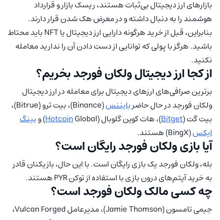
بازارهای ارز دیجیتال بی‌ثبات هستند، ریسک بازار و قرارداد
هوشمند را به دنبال داشته و در معرض هک شدن قرار دارند.
بنابراین، قبل از خرید هرگونه دارایی ارز دیجیتال یا NFT باید محتاط
باشید. هرگز با پولی که توانایی از دست دادن آن را ندارید معامله
نکنید.
از کجا ارز دیجیتال ولکان فورجد بخریم؟
برترین صرافی‌های ارزهای دیجیتال برای معامله در ارز دیجیتال
ولکان فورجد در حال حاضر
بایننس
(Binance)، بیت ترو (Bitrue)،
بیت گت (
Bitget
)، هات کوین گلوبال (
Global) و
Hotcoin
بینگ
ایکس
(BingX) هستند.
آیا بازی ولکان فورجد رایگان است؟
بله، ولکان فورجد یک بازی رایگان است. با این حال، بازیکنان قادر
به خرید آیتم‌های درون بازی با استفاده از توکن PYR هستند.
چه کسی مالک ولکان فورجد است؟
جیمی تامسون (Jamie Thomson)، مدیرعامل Vulcan Forged،