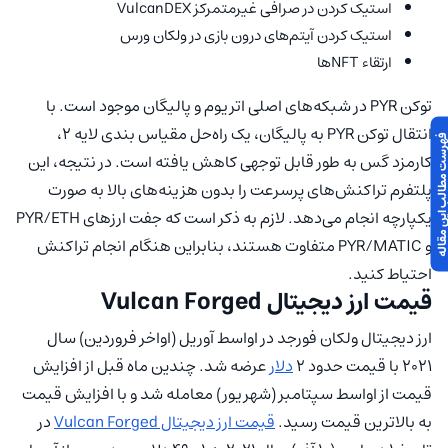
استیک کردن در صرافی غیرمتمرکز VulcanDEX
استیک کردن آیتم‌های درون بازی در ولکان ورس
ارتقاء NFTها
توکن PYR در شبکه‌های اصلی اتریوم و پالیگان موجود است. با
انتقال توکن PYR به پالیگان، یک راه‌حل مقیاس بندی لایه 2،
 مطالب این مقاله
کارمزد گس به طور قابل توجهی کاهش یافته است. در نتیجه، این
پلتفرم تراکنش‌های پرسرعت را بدون هزینه‌های بالا به صورت
یکپارچه انجام می‌دهد. لازم به ذکر است که جفت ارزهای PYR/ETH
و PYR/MATIC متفاوت هستند، بنابراین هنگام انجام تراکنش
احتیاط کنید.
قیمت ارز دیجیتال Vulcan Forged
ارز دیجیتال ولکان فورجد در اواسط آوریل (اواخر فروردین) سال
2021 با قیمت حدود 2
دلار
عرضه شد. چندین ماه قبل از افزایش
قیمت از اواسط سپتامبر (شهریور) معامله شد و با افزایش قیمت
به بالاترین قیمت رسید.
قیمت ارز دیجیتال Vulcan Forged
در