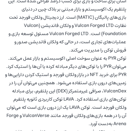
آسان برای ساخت و بازی برای کسب درآمد طراحی شده است. این
پلتفرم یک اکوسیستم و بازار مبتنی بر بلاک چین در دنیای
بازی‌های پالیگان (MATIC) است. ارز دیجیتال ولکان فورجد تحت
نظارت Vulcan Forged LTD و ولکان فاندیشن (Vulcan
Foundation) است. Vulcan Forged LTD مسئول توسعه بازی و
عملیات‌های تجاری است، در حالی که ولکان فاندیشن صدور و
فروش توکن را مدیریت می‌کند.
توکن PYR به عنوان سوخت اصلی اکوسیستم و بازار عمل می‌کند.
می‌توان PYR را با توکن‌های دیگر مبادله کرده یا آن‌ها را استیک کرد.
PYR برای خرید NFT در بازار ولکان فورجد و استیک کردن دارایی‌ها و
زمین‌های درون بازی استفاده می‌شود. همچنین می‌توان آن را در
VulcanDex، صرافی غیرمتمرکز (DEX) این پلتفرم، برای مبادله
توکن‌های بازی استفاده کرد. LAVA توکن کاربردی ثانویه پلتفرم
ولکان فورجد است. توکن LAVA یک ارز درون بازی است که می‌توان
آن را در همه بازی‌های ولکان فورجد مانند VulcanVerse و Forge
Arena به‌دست آورد.