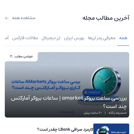
آخرین مطالب مجله
مشاهده همه
همه
معرفی رمز ارزها
بورس ایران
ارز دیجیتال
مقالات فارکس
آموز
خواندن مطلب
برررسی ساعت بروکر amarket | ساعات بروکر آمارکتس
چند است؟
حمیدرضا زنگنه
|
20 ساعت پیش
کارمزد صرافی LBank چقدر است؟