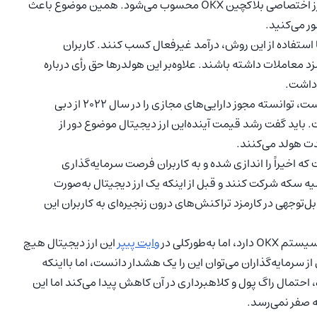
ارز دیجیتال OKB بلاکچین اختصاصی خود را دارد و درواقع رمزارز اختصاصی بلاکچین OKX محسوب می‌شود. همین موضوع باعث
ور می‌کنید.
OK ایجاد شده تا بتوانند با استفاده از این روش، درآمد غیرفعال کسب کنند. کاربران
مزد معاملات داشته باشند. علاوه‌بر این هولدرها حق رأی درباره
بااینکه ارز دیجیتال OKB ارز دیجیتال اختصاصی صرافی OKX است، توانسته مجوز دارایی‌های مجازی را در سال 2022 از دبی
 این صرافی مرتبط است. باید گفت رشد قیمت آینده‌این ارز دیجیتال موضوع دور از
 از امکانات OKX برای کاربران استخر Jumpstart است که اخیراً را اندازی شده و به کاربران فرصت سرمایه‌گذاری
ولیه سکه شرکت کنند و قبل از اینکه یک ارز دیجیتال به‌صورت
جهی در کارمزد تراکنش‌های درون زنجیره‌ای به کاربران این
وایت پیپر
این ارز دیجیتال هیچ
ز سرمایه‌گذاران می‌توان این را یک هشدار دانست، اما بااینکه
، احتمال راگ پول و کلاهبرداری در آن کاهش پیدا می‌کند اما این