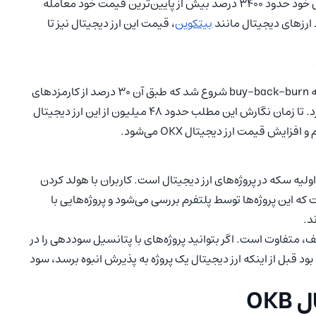
است. این ارز دیجیتال به‌طورکلی در طول زمان، با افزایش ارزش خود حدود 3400 درصد بیش از پایین‌ترین قیمت خود معامله
 ارزهای دیجیتال مانند
بیتکوین
، قیمت این ارز دیجیتال نیز تا
ارز دیجیتال OKB که از 4 مه 2019 آغاز شد، با برنامه buy-back-burn شروع شد که طبق آن 30 درصد از کارمزدهای
تراکنش برای بازخرید این ارز دیجیتال مورداستفاده قرار می‌گیرد. تا زمان نگارش این مطلب حدود 48 میلیون از این ارز دیجیتال
 قیمت ارز دیجیتال OKX می‌شود.
یه سکه در پروژه‌های ارز دیجیتال است. کاربران با هولد کردن
ت که این پروژه‌ها توسط پلتفرم بررسی می‌شود و پروژه‌هایی با
د.
، متفاوت است. اگر بتوانید پروژه‌های با پتانسیل سوددهی را در
بود قبل از اینکه ارز دیجیتال یک پروژه به پذیرش انبوه برسد، سود
OK