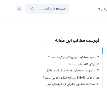
ادار
فهرست مطالب این مقاله
ارز دیجیتال نیر پروتکل چیست؟ (NEAR
نحوه عملکرد نیر پروتکل چگونه است؟
Protocol)
تکنولوژی شاردینگ نایت‌شید
توکن NEAR چیست؟
(Nightshade)
پل رین‌بو (Rainbow Bridge)
برترین برنامه‌های غیرمتمرکز نیر پروتکل
ارورا (Aurora)
مینت‌بیس (Mintbase)
آیا توکن NEAR سرمایه‌گذاری خوبی است؟
فلاکس (Flux)
سوالات متداول معرفی ارز دیجیتال نیر
پروتکل
Paras 2.0
از کجا ارز دیجیتال NEAR بخریم؟
آیا ارز Near protocol بهتر از
سولانا (SOL) است؟
قیمت ارز دیجیتال NEAR چقدر