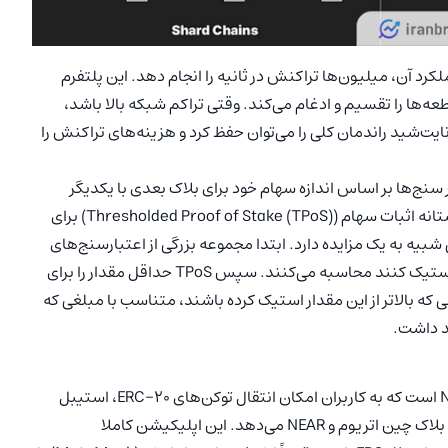
، بدون تأثیر بر عملکرد آن، میلیون‌ها تراکنش در ثانیه را انجام دهد. این پلتفرم
ه‌‍‌ها را تقسیم و ادغام می‌کند. وقتی تراکم شبکه بالا باشد،
 نایت‌شید راندمان کلی را می‌توان حفظ کرد و هزینه‌های تراکنش را
 سنج‌ها بر اساس اندازه سهام خود برای بلاک بعدی با یکدیگر
رقابت نمی‌کنند. بلکه این شبکه از مکانیزمی انتخابی به نام آستانه اثبات سهام (Thresholded Proof of Stake (TPoS)) برای
شبیه به یک مزایده دارد. ابتدا مجموعه بزرگی از اعتبارسنج‌های
احتمالی مقدار توکن NEAR را که مایلند از طریق یک تراکنش استیک کنند محاسبه می‌کنند. سپس TPoS حداقل مقدار را برای
که بالاتر از این مقدار استیک کرده باشند، متناسب با مبلغی که
د داشت.
رین‌بو بریج (Rainbow Bridge) اپلیکیشنی در NEAR Protocol است که به کاربران امکان انتقال توکن‌های ERC-20، استیبل
‌ها (Wrapped Token) و حتی NFTها را بین بلاک چین اتریوم و NEAR می‌دهد. این اپلیکیشن کاملا