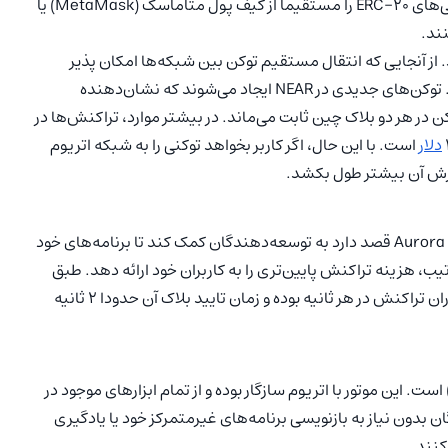
غیرمتمرکز است. برای پل زدن توکن‌ها، کاربران می‌توانند دارایی‌های ERC-20 را مستقیماً از کیف پول متاماسک (MetaMask) یا
ند. از آنجایی که انتقال مستقیم توکن بین شبکه‌ها امکان پذیر
نیست، توکن‌ها قفل شده و در اتریوم از گردش خارج می‌شوند. توکن‌های جدیدی در NEAR ایجاد می‌شوند که نشان‌دهنده
در هر دو بلاک چین ثابت می‌ماند. در بیشتر موارد، تراکنش‌ها در
دلار
است. با این حال، اگر کاربر بخواهد توکنی را به شبکه اتریوم
زش آن بیشتر طول بکشد.
ارورا (Aurora) یک راه‌حل لایه 2 در بلاک چین نیر پروتکل است. Aurora قصد دارد به توسعه‌دهندگان کمک کند تا برنامه‌های خود
تیب، هزینه تراکنش پایین‌تری را به کاربران خود ارائه دهد. طبق
اطلاعات منتشر شده از نیر پروتکل، ارورا قادر به میزبانی از هزاران تراکنش در هر ثانیه بوده و زمان تایید بلاک آن حدودا 2 ثانیه
وتور ارورا (Aurora Engine) یک ماشین مجازی اتریوم (EVM) است. این موتور با اتریوم سازگار بوده و از تمام ابزارهای موجود در
اکوسیستم اتریوم پشتیبانی می‌کند. در نتیجه، توسعه‌دهندگان بدون نیاز به بازنویسی برنامه‎‌های غیرمتمرکز خود یا یادگیری
کنند.