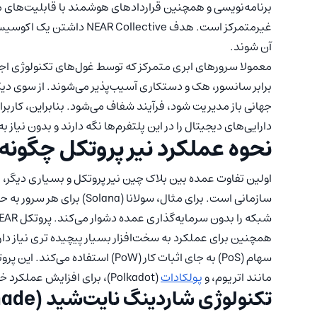
برنامه‌نویسی و همچنین قراردادهای هوشمند با قابلیت‌های م
غیرمتمرکز است. هدف lective
آن شوند.
معمولا سرورهای ابری متمرکز که توسط غول‌های تکنولوژی اجرا م
برابر سانسور، هک و دستکاری آسیب‌پذیر می‌شوند. از سوی دیگ
جهانی باز مدیریت شود، فرآیند شفاف می‌شود. بنابراین، کاربران
دارایی‌های دیجیتال را در این پلتفرم‌ها نگه دارند و بدون نیاز 
نحوه عملکرد نیر پروتکل چگون
اولین تفاوت عمده بین بلاک چین نیر پروتکل و بسیاری دیگر، ا
شبکه را بدون سرمایه‌گذاری عمده دشوار می‌کند. پروتکل NEAR بر کاربر پسند بودن و توسعه‌دهندگان تمرکز دارد.
سهام (PoS) به جای اثبات کار (PoW) ا
مانند اتریوم، و
پولکادات
(Polkadot)، برای افزایش عملکرد خود چندین ویژگی را در اکوسیستم خود پیاده‌سازی کرده است.
تکنولوژی شاردینگ نایت‌شید (Nightshade)