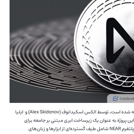
پروتکل NEAR که توسط نیر کالکتیو (NEAR Collective) ساخته شده است، توسط الکس اسکیدانوف (Alex Skidanov) و ایلیا
I) در سال 2020 بنیانگذاری شد. این پروژه به عنوان یک زیرساخت ابری مبتنی بر جامعه برای
میزبانی برنامه‌های غیرمتمرکز (DApps) در حال توسعه است. پلتفرم NEAR شامل طیف گسترده‌ای از ابزارها و زبان‌های