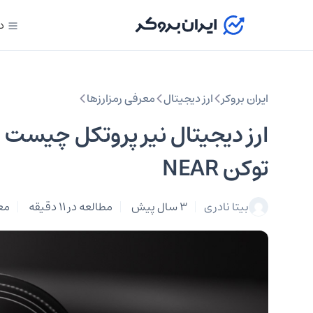
د
ایران بروکر
ارز دیجیتال
معرفی رمزارزها
توکن NEAR
بیتا نادری
3 سال پیش
مطالعه در 11 دقیقه
معر