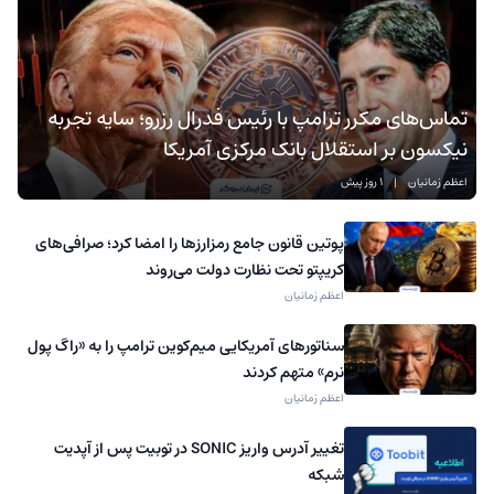
تماس‌های مکرر ترامپ با رئیس فدرال رزرو؛ سایه تجربه
نیکسون بر استقلال بانک مرکزی آمریکا
اعظم زمانیان
|
1 روز پیش
پوتین قانون جامع رمزارزها را امضا کرد؛ صرافی‌های
کریپتو تحت نظارت دولت می‌روند
اعظم زمانیان
سناتورهای آمریکایی میم‌کوین ترامپ را به «راگ‌ پول
نرم» متهم کردند
اعظم زمانیان
تغییر آدرس واریز SONIC در توبیت پس از آپدیت
شبکه