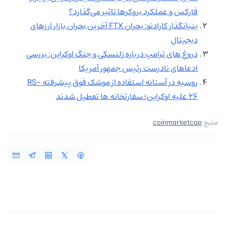
فارکس و عملکرد بروکرها تاثیر می‌گذارد؟
بنیانگذار کارادنو: بحران FTX آخرین بحران بازار ارزهای
دیجیتال
دروغ های ترامپ درباره زلنسکی و جنگ اوکراین: بررسی
ادعاهای نادرست رئیس جمهور آمریکا
روسیه در آستانه استفاده از موشک فوق پیشرفته RS-
26 علیه اوکراین؛ سفارتخانه ها تعطیل شدند
منبع:
coinmarketcap