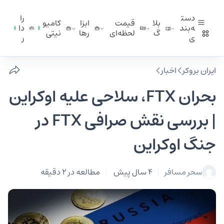
دست
را
بلا
قیمت
ابزا
کامیو
ه‌بند
دا
گ
لحظه‌ای
ر‌ها
نیتی
ی
ر
ایران بروکر
اخبار
بحران FTX، سلاحی علیه اوکراین
| بررسی نقش صرافی FTX در
جنگ اوکراین
سحر مسافر
4 سال پیش
مطالعه در 2 دقیقه