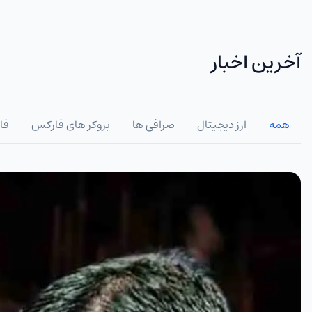
آخرین اخبار
همه
ارز دیجیتال
صرافی ها
بروکر های فارکس
فا