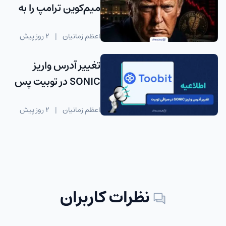
میم‌کوین ترامپ را به
«راگ‌ پول نرم» متهم
اعظم زمانیان
|
2 روز پیش
کردند
تغییر آدرس واریز
SONIC در توبیت پس
از آپدیت شبکه
اعظم زمانیان
|
2 روز پیش
نظرات کاربران