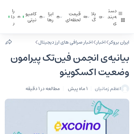
دست
را
بلا
قیمت
ابزا
کامیو
ه‌بند
دا
گ
لحظه‌ای
ر‌ها
نیتی
ی
ر
ایران بروکر
اخبار
اخبار صرافی‌ های ارز دیجیتال
بیانیه‌ی انجمن فین‌تک پیرامون
وضعیت اکسکوینو
اعظم زمانیان
1 ماه پیش
مطالعه در 1 دقیقه