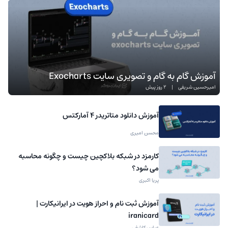
آموزش گام به گام و تصویری سایت Exocharts
امیرحسین شریفی
|
2 روز پیش
آموزش دانلود متاتریدر 4 آمارکتس
محسن امیری
کارمزد در شبکه بلاکچین چیست و چگونه محاسبه
می شود؟
پریا اکبری
آموزش ثبت نام و احراز هویت در ایرانیکارت |
iranicard
عباس کاشفی