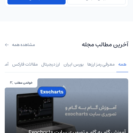
آخرین مطالب مجله
مشاهده همه
همه
معرفی رمز ارزها
بورس ایران
ارز دیجیتال
مقالات فارکس
آموز
خواندن مطلب
آموزش گام به گام و تصویری سایت Exocharts