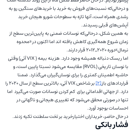
پرشور بودیم. در حال حاضر فقط شش ماه از این روند گذشته است
و درحالی‌که نسبت‌های فروش به خرید با خرید‌های سنگین رو به
رشدی همراه است، آنها تازه به سطوحات شورو هیجان خرید
آپشن‌های قبلی رسیدند.
به همین شکل، درحالی‌که نوسانات ضمنی به پایین‌ترین سطح از
زمان شروع همه‌گیری کاهش یافته اند اما اکنون در «محدوه
نرمال»دوره 2020ـ2012 قرار دارند.
اما ریسک دنباله همیشه وجود دارد. هزینه بیمه ( VIX آتی) وقتی
با نوسان تاریخی (RVOL) مقایسه می‌شود نسبتا پایین است، و
حاشیه اطمینان کمتری را برای نوسان‌گیران می‌گذارد. ضمنا
قراردادهای باز
[2]
بر شاخص VIX آتی، بالاترین سطح از سال 2020 را
دارد. از جهاتی اقداماتی برای کم کردن نوسانات صورت می‌گیرد اما
تنها در صورتی محقق می‌شود که تغییری هیجانی و ناگهانی در
احساسات بوجود آورد.
در حال حاضر، خریداران اختیارخرید بر تخت سلطنت تکیه زدند.
فشار بانکی