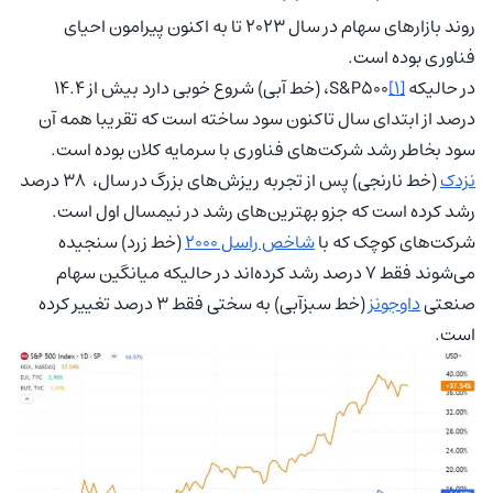
روند بازارهای سهام در سال 2023 تا به اکنون پیرامون احیای
فناوری بوده است.
در حالیکه S&P500
[1]
، (خط آبی) شروع خوبی دارد بیش از 14.4
درصد از ابتدای سال تاکنون سود ساخته است که تقریبا همه آن
سود بخاطر رشد شرکت‌های فناوری با سرمایه کلان بوده است.
نزدک
(خط نارنجی) پس از تجربه ریزش‌های بزرگ در سال، 38 درصد
رشد کرده است که جزو بهترین‌های رشد در نیمسال اول است.
شرکت‌های کوچک که با
شاخص راسل 2000
(خط زرد) سنجیده
می‌شوند فقط 7 درصد رشد کرده‌اند در حالیکه میانگین سهام
صنعتی
داوجونز
(خط سبزآبی) به سختی فقط 3 درصد تغییر کرده
است.