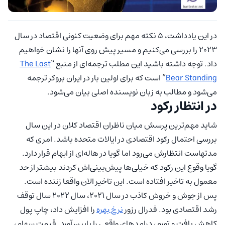
در این یادداشت، ۵ نکته مهم برای وضعیت کنونی اقتصاد در سال
2023 را بررسی می‌کنیم و مسیر پیش روی آنها را نشان خواهیم
داد. توجه داشته باشید این مطلب ترجمه‌ای از منبع “
The Last
Bear Standing
” است که برای اولین بار در ایران بروکر ترجمه
می‌شود و مطالب به زبان نویسنده اصلی بیان می‌شود.
در انتظار رکود
شاید مهم‌ترین پرسش میان ناظران اقتصاد کلان در این سال
بررسی احتمال رکود اقتصادی در ایالات متحده باشد. امری که
مدتهاست انتظارش می‌رود اما گویا در هاله‌ای از ابهام قرار دارد.
گویا وقوع این رکود که خیلی‌ها پیش‌بینی‌اش کردند بیشتر از حد
معمول به تاخیر افتاده است. این تاخیر الان واقعا زننده است.
پس از جوش و خروش کاذب در سال 2021، سال 2022 سال توقف
رشد اقتصادی بود. فدرال رزور
نرخ بهره
را افزایش داد، چاپ پول
کاهش یافت و تورم، درامدهای واقعی را پایین آورد. قیمت سهام،