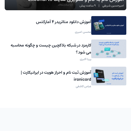
امیرحسین شریفی
|
9 ساعت پیش
آموزش دانلود متاتریدر 4 آمارکتس
محسن امیری
کارمزد در شبکه بلاکچین چیست و چگونه محاسبه
می شود؟
پریا اکبری
آموزش ثبت نام و احراز هویت در ایرانیکارت |
iranicard
عباس کاشفی