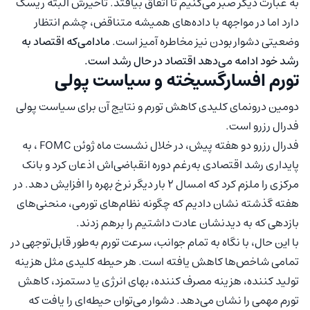
به عبارت دیگر صبر می‌کنیم تا اتفاق بیافتد. تاخیرش البته ریسک
دارد اما در مواجهه با داده‌های همیشه متناقض، چشم انتظار
وضعیتی دشوار بودن نیز مخاطره آمیز است.
مادامی‌که اقتصاد به
رشد خود ادامه می‌دهد اقتصاد در حال رشد است.
تورم افسارگسیخته و سیاست پولی
دومین درونمای کلیدی کاهش تورم و نتایج آن برای سیاست پولی
فدرال رزرو است.
فدرال رزرو دو هفته پیش، در خلال نشست ماه ژوئن FOMC ، به
پایداری رشد اقتصادی به‌رغم دوره انقباضی‌اش اذعان کرد و بانک
مرکزی را ملزم کرد که امسال ۲ بار دیگر نرخ بهره را افزایش دهد. در
هفته گذشته نشان دادیم که چگونه نظام‌های تورمی، منحنی‌های
بازدهی که به دیدنشان عادت داشتیم را برهم زدند.
با این حال، با نگاه به تمام جوانب، سرعت تورم به‌طور قابل‌توجهی در
تمامی شاخص‌ها کاهش یافته است. هر حیطه کلیدی مثل هزینه
تولید کننده، هزینه مصرف کننده، بهای انرژی یا دستمزد، کاهش
تورم مهمی را نشان می‌دهد. دشوار می‌توان حیطه‌ای را یافت که