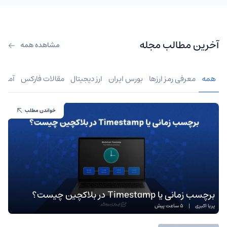
آخرین مطالب مجله
مشاهده همه
همه
معرفی رمز ارزها
بورس ایران
ارز دیجیتال
مقالات فارکس
آموز
خواندن مطلب
برچسب زمانی یا Timestamp در بلاکچین چیست؟
پریا اکبری
|
5 ساعت پیش