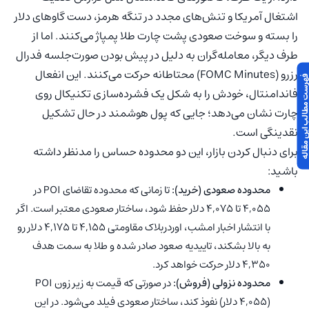
اشتغال آمریکا و تنش‌های مجدد در تنگه هرمز، دست گاوهای دلار
را بسته و سوخت صعودی پشت چارت طلا پمپاژ می‌کنند. اما از
طرف دیگر، معامله‌گران به دلیل در پیش بودن صورت‌جلسه فدرال
رزرو (FOMC Minutes) محتاطانه حرکت می‌کنند. این انفعال
 مطالب این مقاله
فاندامنتال، خودش را به شکل یک فشرده‌سازی تکنیکال روی
چارت نشان می‌دهد؛ جایی که پول هوشمند در حال تشکیل
نقدینگی است.
برای دنبال کردن بازار، این دو محدوده حساس را مدنظر داشته
باشید:
محدوده
صعودی (خرید):
تا زمانی که محدوده تقاضای POI در
۴,۰۵۵ تا ۴,۰۷۵ دلار حفظ شود، ساختار صعودی معتبر است. اگر
با انتشار اخبار امشب، اوردربلاک مقاومتی ۴,۱۵۵ تا ۴,۱۷۵ دلار رو
به بالا بشکند، تاییدیه صعود صادر شده و طلا به سمت هدف
۴,۳۵۰ دلار حرکت خواهد کرد.
محدوده نزولی (فروش):
در صورتی که قیمت به زیر زون POI
(۴,۰۵۵ دلار) نفوذ کند، ساختار صعودی فیلد می‌شود. در این