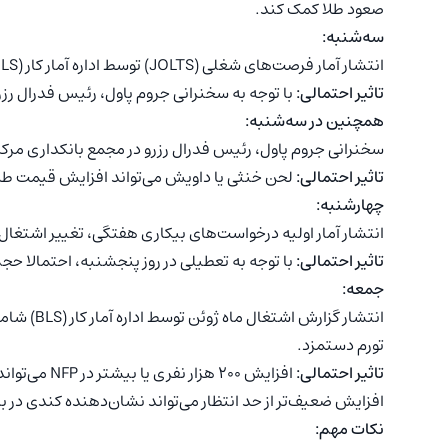
صعود طلا کمک کند.
سه‌شنبه:
انتشار آمار فرصت‌های شغلی (JOLTS) توسط اداره آمار کار (BLS) برای ماه می.
تاثیر احتمالی:
با توجه به سخنرانی جروم پاول، رئیس فدرال رزرو، 
همچنین در سه‌شنبه:
سخنرانی جروم پاول، رئیس فدرال رزرو در مجمع بانکداری مرکزی
تاثیر احتمالی:
لحن خنثی یا داویش می‌تواند افزایش قیمت طلا 
چهارشنبه:
انتشار آمار اولیه درخواست‌های بیکاری هفتگی، تغییر اشتغال ADP و شاخص مدیران خرید (PMI) بخش خدمات ISM
تاثیر احتمالی:
با توجه به تعطیلی در روز پنجشنبه، احتمالا حجم
جمعه:
تورم دستمزد.
تاثیر احتمالی:
افزایش 200 ه
افزایش ضعیف‌تر از حد انتظار می‌تواند نشان‌دهنده کندی در بازا
نکات مهم: