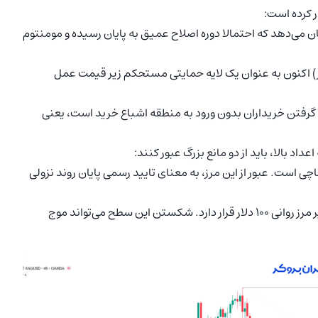
ر) نشان می‌دهد که احتمالا دوره اصلاح عمیق به پایان رسیده و مومنتوم
 متحرک ۵۰ (حوالی ۸۵.۵۰ دلار) و ۲۰۰ دوره (۸۶.۱۰ دلار) اکنون به عنوان یک لایه حمایتی مستحکم زیر قیمت عمل
ه نشان‌دهنده قدرت گرفتن خریداران بدون ورود به منطقه اشباع خرید است، یعنی
د بالا، باید از دو مانع بزرگ عبور کنند:
۹۲.۹ دلار): این سطح معادل تراز ۰.۵۰ فیبوناچی است. عبور از این مرز، به معنای تایید رسمی پایان روند نزولی
هدف دوم (۹۹.۶۹ دلار): تراز ۰.۶۱۸ فیبوناچی که دقیقاً زیر مرز روانی ۱۰۰ دلار قرار دارد. شکستن این سطح می‌تواند موج