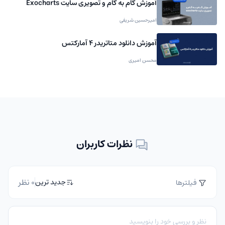
آموزش گام به گام و تصویری سایت Exocharts
امیرحسین شریفی
آموزش دانلود متاتریدر 4 آمارکتس
محسن امیری
نظرات کاربران
0 نظر
جدید ترین
فیلترها