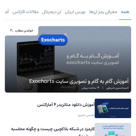
همه
معرفی رمز ارزها
بورس ایران
ارز دیجیتال
مقالات فارکس
آموز
خواندن مطلب
آموزش گام به گام و تصویری سایت Exocharts
امیرحسین شریفی
|
19 ساعت پیش
آموزش دانلود متاتریدر 4 آمارکتس
محسن امیری
کارمزد در شبکه بلاکچین چیست و چگونه محاسبه