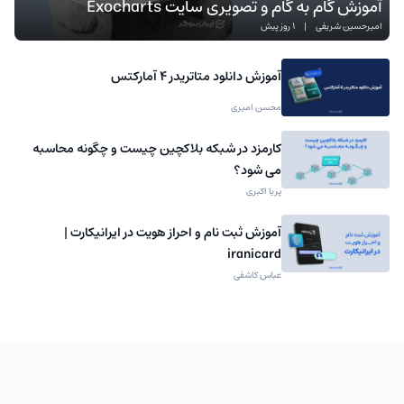
آموزش گام به گام و تصویری سایت Exocharts
امیرحسین شریفی
|
1 روز پیش
آموزش دانلود متاتریدر 4 آمارکتس
محسن امیری
کارمزد در شبکه بلاکچین چیست و چگونه محاسبه
می شود؟
پریا اکبری
آموزش ثبت نام و احراز هویت در ایرانیکارت |
iranicard
عباس کاشفی