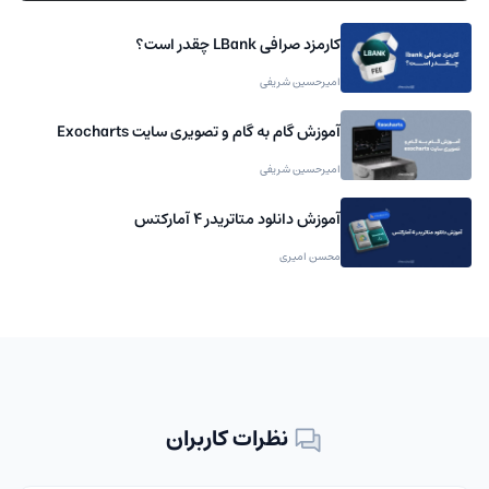
کارمزد صرافی LBank چقدر است؟
امیرحسین شریفی
آموزش گام به گام و تصویری سایت Exocharts
امیرحسین شریفی
آموزش دانلود متاتریدر 4 آمارکتس
محسن امیری
نظرات کاربران