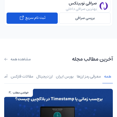
صرافی نوبیتکس
بهترین صرافی داخلی
ثبت نام سریع
بررسی صرافی
آخرین مطالب مجله
مشاهده همه
همه
معرفی رمز ارزها
بورس ایران
ارز دیجیتال
مقالات فارکس
آموز
خواندن مطلب