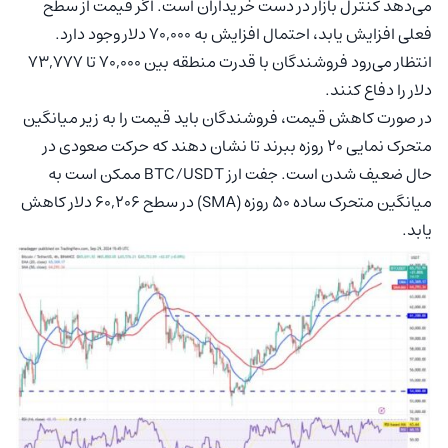
می‌دهد کنترل بازار در دست خریداران است. اگر قیمت از سطح
فعلی افزایش یابد، احتمال افزایش به 70,000 دلار وجود دارد.
انتظار می‌رود فروشندگان با قدرت منطقه بین 70,000 تا 73,777
دلار را دفاع کنند.
در صورت کاهش قیمت، فروشندگان باید قیمت را به زیر میانگین
متحرک نمایی 20 روزه ببرند تا نشان دهند که حرکت صعودی در
حال ضعیف شدن است. جفت ارز BTC/USDT ممکن است به
میانگین متحرک ساده 50 روزه (SMA) در سطح 60,206 دلار کاهش
یابد.