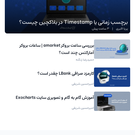
برچسب زمانی یا Timestamp در بلاکچین چیست؟
پریا اکبری
|
3 ساعت پیش
برررسی ساعت بروکر amarket | ساعات بروکر
آمارکتس چند است؟
حمیدرضا زنگنه
کارمزد صرافی LBank چقدر است؟
امیرحسین شریفی
آموزش گام به گام و تصویری سایت Exocharts
امیرحسین شریفی