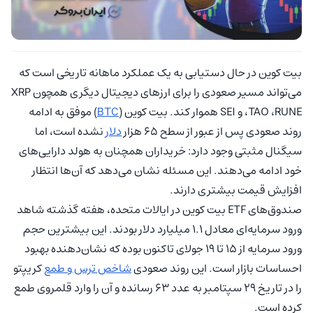
بیت‌ کوین در حال دستیابی به یک عملکرد ماهانه تاریخی است که
می‌تواند مسیر صعودی را برای ارزهای دیجیتال دیگری همچون XRP
،‌TAO ،‌RUNE و SEI هموار کند. بیت‌ کوین (
BTC
) موفق به ادامه
روند صعودی پس از عبور از سطح 65 هزار
دلار
نشده است، اما
سیگنال مثبتی وجود دارد: خریداران همچنان به هولد دارایی‌های
خود ادامه می‌دهند. این مسئله نشان می‌دهد که آن‌ها انتظار
افزایش قیمت بیشتری دارند.
صندوق‌های ETF بیت‌ کوین در ایالات متحده، هفته گذشته شاهد
ورود سرمایه‌ای معادل 1.1 میلیارد دلار بودند. این بیشترین حجم
ورود سرمایه از 15 تا 19 جولای تاکنون بوده که نشان‌دهنده بهبود
احساسات بازار است. این روند صعودی
شاخص ترس و طمع
کریپتو
را در تاریخ 29 سپتامبر به عدد 63 رسانده و آن را وارد قلمروی طمع
کرده است.