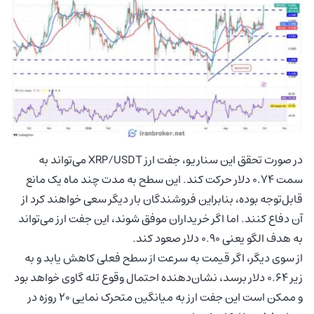
در صورت تحقق این سناریو، جفت ارز XRP/USDT می‌تواند به
سمت 0.74 دلار حرکت کند. این سطح به مدت چند ماه یک مانع
قابل‌توجه بوده، بنابراین فروشندگان بار دیگر سعی خواهند کرد از
آن دفاع کنند. اما اگر خریداران موفق شوند، این جفت ارز می‌تواند
به هدف الگو یعنی 0.90 دلار صعود کند.
از سوی دیگر، اگر قیمت به‌ سرعت از سطح فعلی کاهش یابد و به
زیر 0.64 دلار برسد، نشان‌دهنده احتمال وقوع تله گاوی خواهد بود
و ممکن است این جفت ارز به میانگین متحرک نمایی 20 روزه در