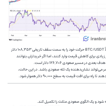
در صورتی که قیمت بالای سطح 100,000 دلار باقی بماند، احتمالاً BTC/USDT حرکت خود را به سمت سقف تاریخی 108,353 دلار
ادی برای کاهش قیمت وارد کنند، اما اگر خریداران بتوانند
در مسیر صعودی 126,706 دلار است.
100,000 دلار باقی بماند، این امر می‌تواند نشان‌دهنده یک تله صعودی باشد. در این حالت،
ی افت قیمت به سطح 90,000 دلار هموار شود.