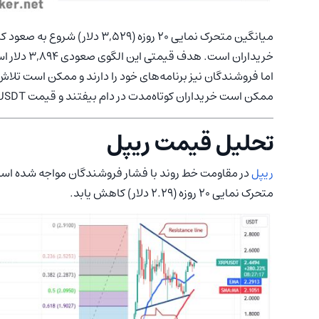
خریداران است. هدف قیمتی این الگوی صعودی 3,894 دلار است.
ممکن است خریداران کوتاه‌مدت در دام بیفتند و قیمت ETH/USDT به خط روند صعودی سقوط کند.
تحلیل قیمت ریپل
ریپل
در مقاومت خط روند با فشار فروشندگان مواجه شده است، ا
متحرک نمایی 20 روزه (2.29 دلار) کاهش یابد.