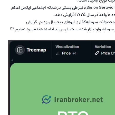
مدیرعامل شرکت متاپلنت (Metaplanet)، سایمون گروویچ (Simon Gerovich)، نیز طی پستی در شبکه اجتماعی ایکس اعلام
ه‌های جدید به محصولات سرمایه‌گذاری ارزهای دیجیتال بودیم. گزارش
CoinShares نشان می‌دهد که در این مدت 585 میلیون دلار سرمایه وارد بازار شده است. این روند ادامه‌دهنده ورود عظیم 44