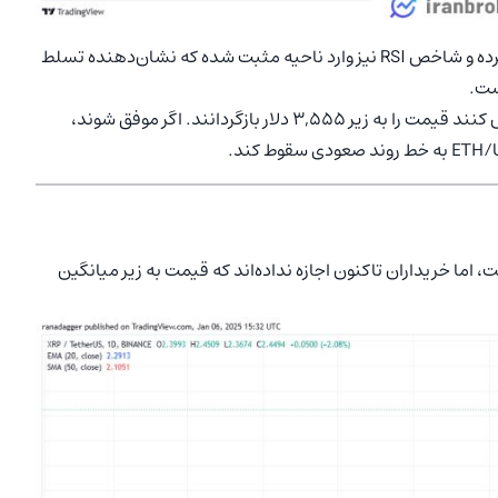
میانگین متحرک نمایی 20 روزه (3,529 دلار) شروع به صعود کرده و شاخص RSI نیز وارد ناحیه مثبت شده که نشان‌دهنده تسلط
اما فروشندگان نیز برنامه‌های خود را دارند و ممکن است تلاش کنند قیمت را به زیر 3,555 دلار بازگردانند. اگر موفق شوند،
ما خریداران تاکنون اجازه نداده‌اند که قیمت به زیر میانگین