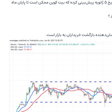
Thielen)، بنیان‌گذار شرکت 10x Research، طی گزارشی در تاریخ 5 ژانویه پیش‌بینی کرده که بیت‌ کوین ممکن است تا پایان ماه
د؟