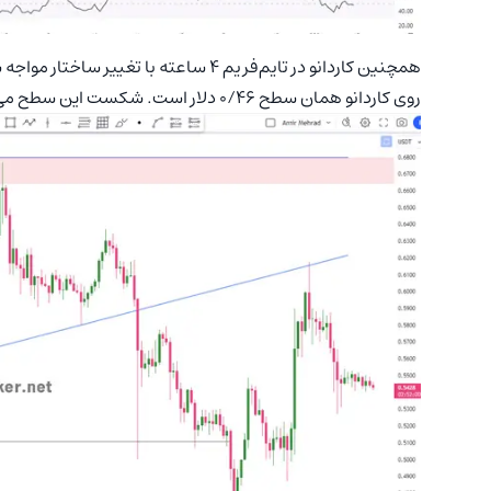
همچنین کاردانو در تایم‌فریم ۴ ساعته با
روی کاردانو همان سطح ۰/۴۶ دلار است. شکست این سطح می‌تواند قیمت را ابتدا تا ۰/۴۰ و در آخر تا ۰/۳۴ دلار به پایین بکشد.