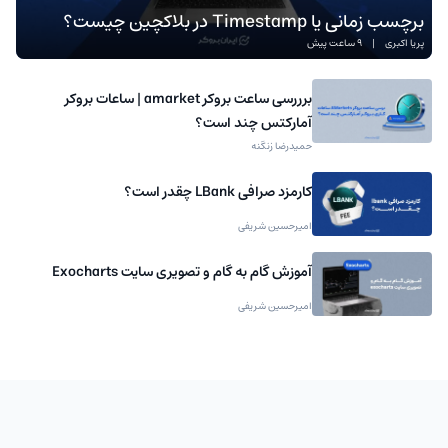
برچسب زمانی یا Timestamp در بلاکچین چیست؟
پریا اکبری
|
9 ساعت پیش
برررسی ساعت بروکر amarket | ساعات بروکر
آمارکتس چند است؟
حمیدرضا زنگنه
کارمزد صرافی LBank چقدر است؟
امیرحسین شریفی
آموزش گام به گام و تصویری سایت Exocharts
امیرحسین شریفی