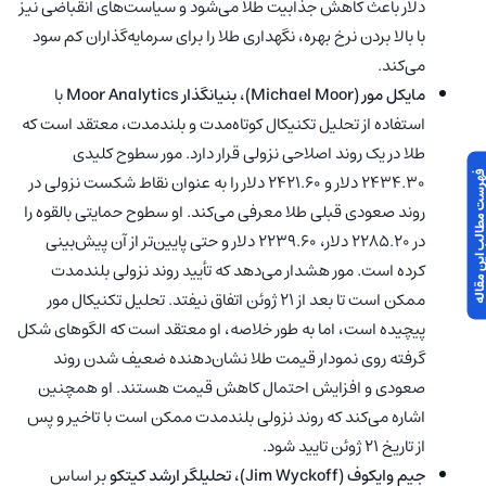
دلار باعث کاهش جذابیت طلا می‌شود و سیاست‌های انقباضی نیز
با بالا بردن نرخ بهره، نگهداری طلا را برای سرمایه‌گذاران کم سود
می‌کند.
مایکل مور
(Michael Moor)
، بنیانگذار Moor Analytics
با
استفاده از تحلیل تکنیکال کوتاه‌مدت و بلند‌مدت، معتقد است که
طلا در یک روند اصلاحی نزولی قرار دارد. مور سطوح کلیدی
 مطالب این مقاله
2434.30 دلار و 2421.60 دلار را به عنوان نقاط شکست نزولی در
روند صعودی قبلی طلا معرفی می‌کند. او سطوح حمایتی بالقوه را
در 2285.20 دلار، 2239.60 دلار و حتی پایین‌تر از آن پیش‌بینی
کرده است. مور هشدار می‌دهد که تأیید روند نزولی بلندمدت
ممکن است تا بعد از 21 ژوئن اتفاق نیفتد. تحلیل تکنیکال مور
پیچیده است، اما به طور خلاصه، او معتقد است که الگوهای شکل
گرفته روی نمودار قیمت طلا نشان‌دهنده ضعیف شدن روند
صعودی و افزایش احتمال کاهش قیمت هستند. او همچنین
اشاره می‌کند که روند نزولی بلند‌مدت ممکن است با تاخیر و پس
از تاریخ 21 ژوئن تایید شود.
جیم وایکوف
(Jim Wyckoff)
، تحلیلگر ارشد کیتکو
بر اساس