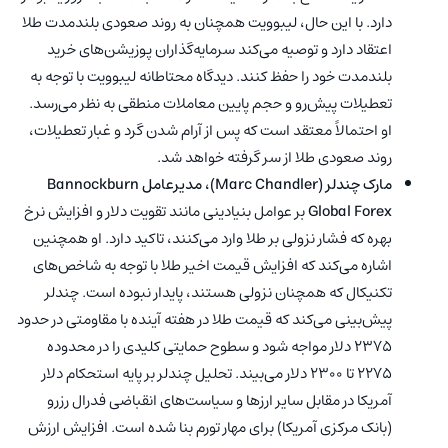
دارد. با این حال، لیبوویت همچنان به روند صعودی بلند‌مدت طلا
اعتقاد دارد و توصیه می‌کند سرمایه‌گذاران پوزیشن‌های خرید
بلندمدت خود را حفظ کنند. دیدگاه محتاطانه لیبوویت با توجه به
تعطیلات پیش‌رو و حجم پایین معاملات منطقی به نظر می‌رسد.
او احتمالاً معتقد است که پس از آرام شدن گرد و غبار تعطیلات،
روند صعودی طلا از سر گرفته خواهد شد.
مارک چندلر
(Marc Chandler)
، مدیرعامل Bannockburn
Global Forex
بر عوامل بنیادینی مانند تقویت دلار و افزایش نرخ
بهره که فشار نزولی بر طلا وارد می‌کنند، تاکید دارد. او همچنین
اشاره می‌کند که افزایش قیمت اخیر طلا با توجه به شاخص‌های
تکنیکال که همچنان نزولی هستند، پایدار نبوده است. چندلر
پیش‌بینی می‌کند که قیمت طلا در هفته آینده با مقاومتی در حدود
2375 دلار مواجه شود و سطوح حمایتی کلیدی را در محدوده
2275 تا 2300 دلار می‌بیند. تحلیل چندلر بر پایه استحکام دلار
آمریکا در مقابل سایر ارزها و سیاست‌های انقباضی فدرال رزرو
(بانک مرکزی آمریکا) برای مهار تورم بنا شده است. افزایش ارزش