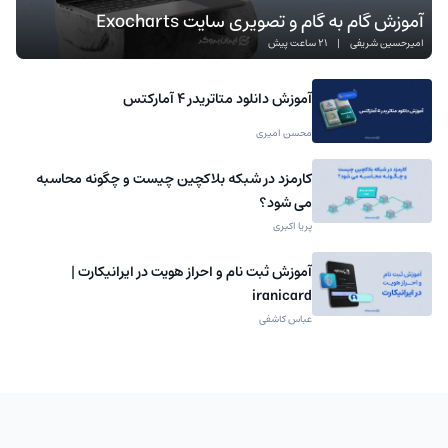
آموزش گام به گام و تصویری سایت Exocharts
امیرحسین شریفی
|
21 ساعت پیش
آموزش دانلود متاتریدر 4 آمارکتس
محسن امیری
کارمزد در شبکه بلاکچین چیست و چگونه محاسبه
می شود؟
پریا اکبری
آموزش ثبت نام و احراز هویت در ایرانیکارت |
iranicard
عباس کاشفی