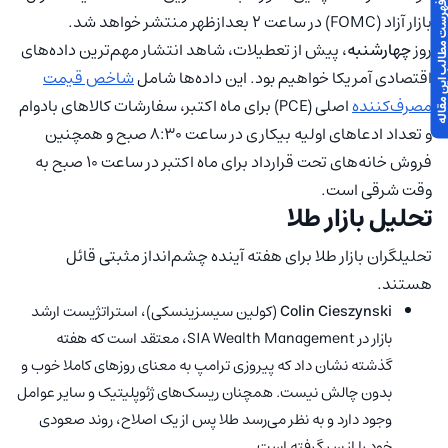
 مطالب این مقاله
بازار آزاد (FOMC) در ساعت 2 بعدازظهر منتشر خواهد شد.
روز
چهارشنبه
، پیش از تعطیلات، شاهد انتشار مهم‌ترین داده‌های
اقتصادی آمریکا خواهیم بود. این داده‌ها شامل
شاخص قیمت
مصرف‌کننده
اصلی (PCE) برای ماه اکتبر، سفارشات کالاهای بادوام
و تعداد ادعاهای اولیه بیکاری در ساعت 8:30 صبح و همچنین
فروش خانه‌های تحت قرارداد برای ماه اکتبر در ساعت 10 صبح به
وقت شرقی است.
تحلیل بازار طلا
تحلیلگران بازار طلا برای هفته آینده چشم‌انداز مثبتی قائل
هستند.
Colin Cieszynski
(کولین سیسزینسکی)، استراتژیست ارشد
بازار در SIA Wealth Management، معتقد است که هفته
گذشته نشان داد که پیروزی ترامپ به معنای روزهای کاملا خوب و
بدون چالش نیست. همچنان ریسک‌های ژئوپلیتیک و سایر عوامل
وجود دارد و به نظر می‌رسد طلا پس از یک اصلاح، روند صعودی
خود را از سر گرفته است.