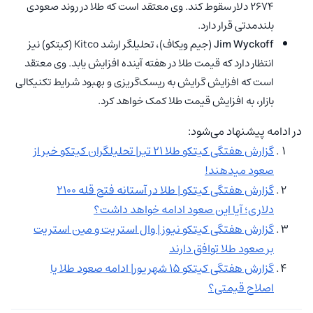
2674 دلار سقوط کند. وی معتقد است که طلا در روند صعودی
بلندمدتی قرار دارد.
Jim Wyckoff
(جیم ویکاف)، تحلیلگر ارشد Kitco (کیتکو) نیز
انتظار دارد که قیمت طلا در هفته آینده افزایش یابد. وی معتقد
است که افزایش گرایش به ریسک‌گریزی و بهبود شرایط تکنیکالی
بازار، به افزایش قیمت طلا کمک خواهد کرد.
در ادامه پیشنهاد می‌شود:
گزارش هفتگی کیتکو طلا ۲۱ تیر| تحلیلگران کیتکو خبر از
صعود میدهند!
گزارش هفتگی کیتکو | طلا در آستانه فتح قله ۲۱۰۰
دلاری؛ آیا این صعود ادامه خواهد داشت؟
گزارش هفتگی کیتکو نیوز | وال استریت و مین استریت
بر صعود طلا توافق دارند
گزارش هفتگی کیتکو ۱۵ شهریور| ادامه صعود طلا یا
اصلاح قیمتی؟