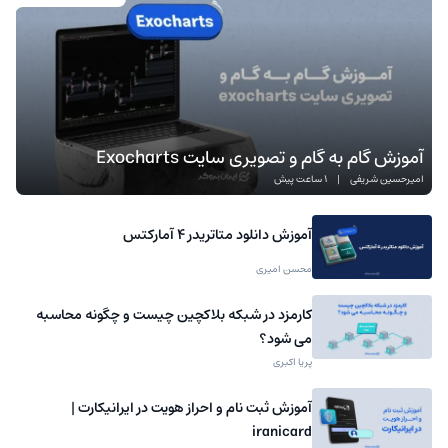
آموزش گام به گام و تصویری سایت Exocharts
امیرحسین شریفی
|
1 ساعت پیش
آموزش دانلود متاتریدر 4 آمارکتس
محسن امیری
کارمزد در شبکه بلاکچین چیست و چگونه محاسبه
می شود؟
پریا اکبری
آموزش ثبت نام و احراز هویت در ایرانیکارت |
iranicard