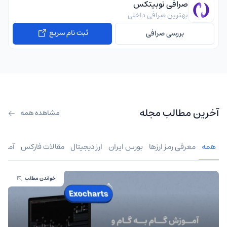
صرافی نوبیتکس
بهترین صرافی داخلی
ثبت نام سریع
بررسی صرافی
آخرین مطالب مجله
مشاهده همه
همه
معرفی رمز ارزها
بورس ایران
ارز دیجیتال
مقالات فارکس
آموز
خواندن مطلب