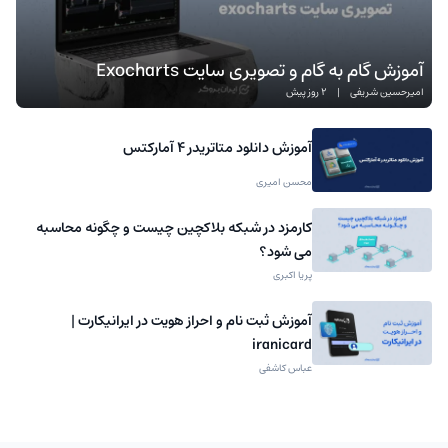
آموزش گام به گام و تصویری سایت Exocharts
امیرحسین شریفی
|
2 روز پیش
آموزش دانلود متاتریدر 4 آمارکتس
محسن امیری
کارمزد در شبکه بلاکچین چیست و چگونه محاسبه
می شود؟
پریا اکبری
آموزش ثبت نام و احراز هویت در ایرانیکارت |
iranicard
عباس کاشفی