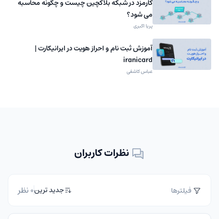
کارمزد در شبکه بلاکچین چیست و چگونه محاسبه
می شود؟
پریا اکبری
آموزش ثبت نام و احراز هویت در ایرانیکارت |
iranicard
عباس کاشفی
نظرات کاربران
0 نظر
جدید ترین
فیلترها