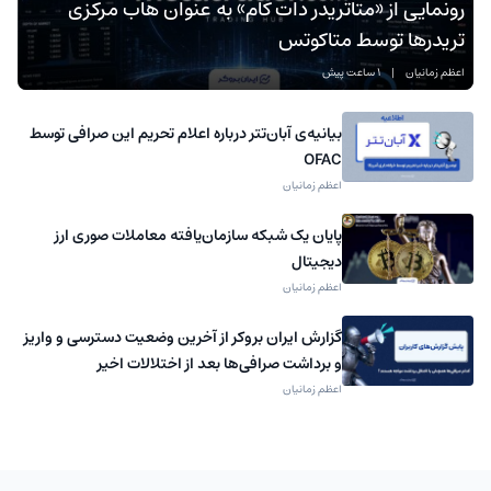
رونمایی از «متاتریدر دات کام» به عنوان هاب مرکزی
تریدرها توسط متاکوتس
اعظم زمانیان
|
1 ساعت پیش
بیانیه‌ی آبان‌تتر درباره اعلام تحریم این صرافی توسط
OFAC
اعظم زمانیان
پایان یک شبکه سازمان‌یافته معاملات صوری ارز
دیجیتال
اعظم زمانیان
گزارش ایران بروکر از آخرین وضعیت دسترسی و واریز
و برداشت صرافی‌ها بعد از اختلالات اخیر
اعظم زمانیان