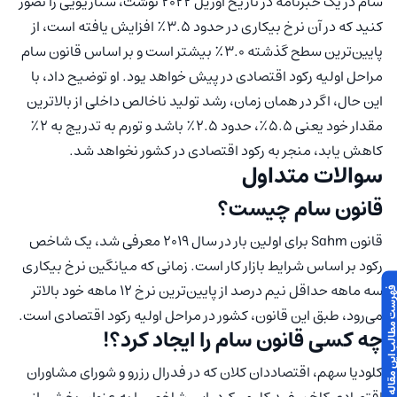
سام در یک خبرنامه در تاریخ آوریل 2022 نوشت، سناریویی را تصور
کنید که در آن نرخ بیکاری در حدود 3.5٪ افزایش یافته است، از
پایین‌ترین سطح گذشته 3.0٪ بیشتر است و بر اساس قانون سام
مراحل اولیه رکود اقتصادی در پیش خواهد یود. او توضیح داد، با
این حال، اگر در همان زمان، رشد تولید ناخالص داخلی از بالاترین
مقدار خود یعنی 5.5٪، حدود 2.5٪ باشد و تورم به تدریج به 2٪
کاهش یابد، منجر به رکود اقتصادی در کشور نخواهد شد.
سوالات متداول
قانون سام چیست؟
قانون Sahm برای اولین بار در سال 2019 معرفی شد، یک شاخص
رکود بر اساس شرایط بازار کار است. زمانی که میانگین نرخ بیکاری
سه ماهه حداقل نیم درصد از پایین‌ترین نرخ 12 ماهه خود بالاتر
 مطالب این مقاله
می‌رود، طبق این قانون، کشور در مراحل اولیه رکود اقتصادی است.
چه کسی قانون سام را ایجاد کرد؟!
کلودیا سهم، اقتصاددان کلان که در فدرال رزرو و شورای مشاوران
اقتصادی کاخ سفید کار می‌کرد، این شاخص را به عنوان بخشی از