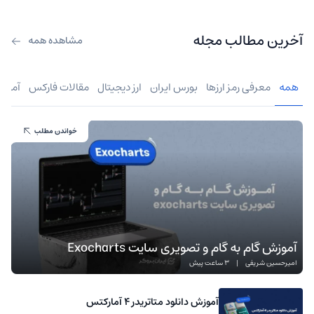
آخرین مطالب مجله
مشاهده همه
همه
معرفی رمز ارزها
بورس ایران
ارز دیجیتال
مقالات فارکس
آموز
خواندن مطلب
آموزش گام به گام و تصویری سایت Exocharts
امیرحسین شریفی
|
3 ساعت پیش
آموزش دانلود متاتریدر 4 آمارکتس