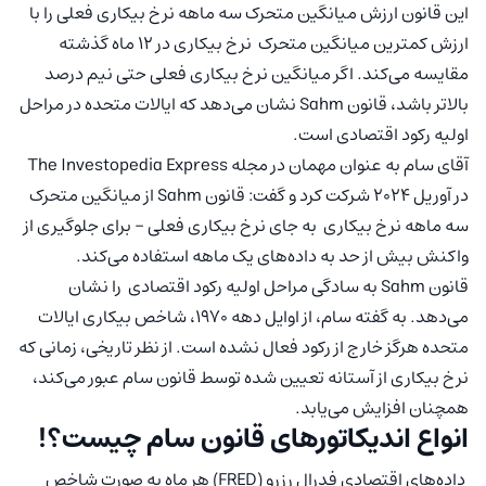
این قانون ارزش میانگین متحرک سه ماهه نرخ بیکاری فعلی را با
ارزش کمترین میانگین متحرک نرخ بیکاری در 12 ماه گذشته
مقایسه می‌کند. اگر میانگین نرخ بیکاری فعلی حتی نیم درصد
بالاتر باشد، قانون Sahm نشان می‌دهد که ایالات متحده در مراحل
اولیه رکود اقتصادی است.
آقای سام به عنوان مهمان در مجله The Investopedia Express
در آوریل 2024 شرکت کرد و گفت: قانون Sahm از میانگین متحرک
سه ماهه نرخ بیکاری به جای نرخ بیکاری فعلی – برای جلوگیری از
واکنش بیش از حد به داده‌های یک ماهه استفاده می‌کند.
قانون Sahm به سادگی مراحل اولیه رکود اقتصادی را نشان
می‌دهد. به گفته سام، از اوایل دهه 1970، شاخص بیکاری ایالات
متحده هرگز خارج از رکود فعال نشده است. از نظر تاریخی، زمانی که
نرخ بیکاری از آستانه تعیین شده توسط قانون سام عبور می‌کند،
همچنان افزایش می‌یابد.
انواع اندیکاتورهای قانون سام چیست؟!
داده‌های اقتصادی فدرال رزرو (FRED) هر ماه به صورت شاخص