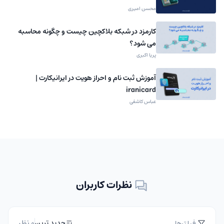
محسن امیری
کارمزد در شبکه بلاکچین چیست و چگونه محاسبه
می شود؟
پریا اکبری
آموزش ثبت نام و احراز هویت در ایرانیکارت |
iranicard
عباس کاشفی
نظرات کاربران
0 نظر
جدید ترین
فیلترها