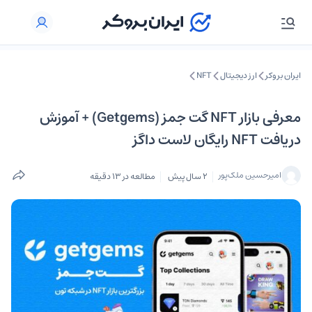
ایران بروکر
ارز دیجیتال
NFT
معرفی بازار NFT گت جمز (Getgems) + آموزش
دریافت NFT رایگان لاست داگز
امیرحسین ملک‌پور
2 سال پیش
مطالعه در 13 دقیقه