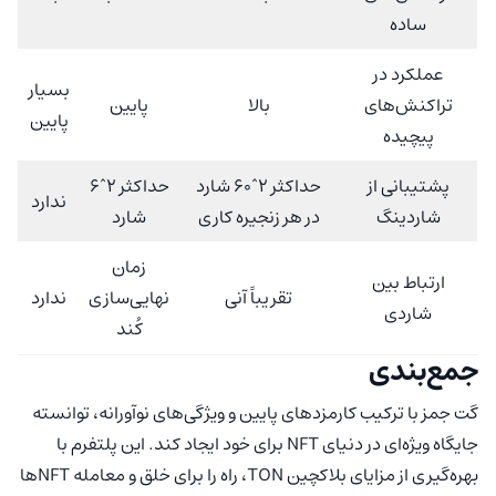
ساده
عملکرد در
بسیار
تراکنش‌های
بالا
پایین
پایین
پیچیده
پشتیبانی از
حداکثر 2^60 شارد
حداکثر 2^6
ندارد
شاردینگ
در هر زنجیره کاری
شارد
زمان
ارتباط بین
تقریباً آنی
نهایی‌سازی
ندارد
شاردی
کُند
جمع‌بندی
گت جمز با ترکیب کارمزدهای پایین و ویژگی‌های نوآورانه، توانسته
جایگاه ویژه‌ای در دنیای NFT برای خود ایجاد کند. این پلتفرم با
بهره‌گیری از مزایای بلاکچین TON، راه را برای خلق و معامله NFTها