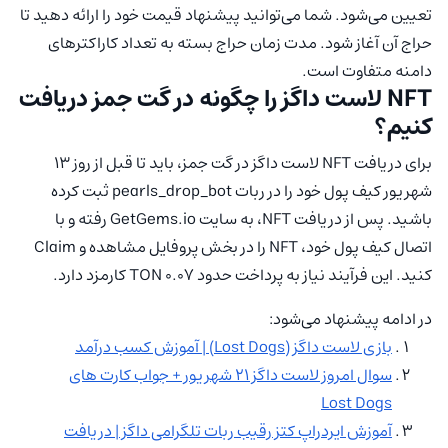
تعیین می‌شود. شما می‌توانید پیشنهاد قیمت خود را ارائه دهید تا
حراج آن آغاز شود. مدت زمان حراج بسته به تعداد کاراکترهای
دامنه متفاوت است.
NFT لاست داگز را چگونه در گت جمز دریافت
کنیم؟
برای دریافت NFT لاست داگز در گت جمز، باید تا قبل از روز 13
شهریور کیف پول خود را در ربات pearls_drop_bot ثبت کرده
باشید. پس از دریافت NFT، به سایت GetGems.io رفته و با
اتصال کیف پول خود، NFT را در بخش پروفایل مشاهده و Claim
کنید. این فرآیند نیاز به پرداخت حدود 0.07 TON کارمزد دارد.
در ادامه پیشنهاد می‌شود:
بازی لاست داگز (Lost Dogs) | آموزش کسب درآمد
سوال امروز لاست داگز 21 شهریور + جواب کارت های
Lost Dogs
آموزش ایردراپ کتز رقیب ربات تلگرامی داگز | دریافت