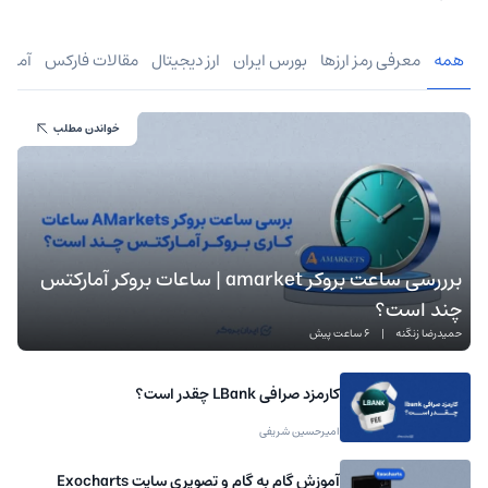
همه
معرفی رمز ارزها
بورس ایران
ارز دیجیتال
مقالات فارکس
آموز
خواندن مطلب
برررسی ساعت بروکر amarket | ساعات بروکر آمارکتس
چند است؟
حمیدرضا زنگنه
|
6 ساعت پیش
کارمزد صرافی LBank چقدر است؟
امیرحسین شریفی
آموزش گام به گام و تصویری سایت Exocharts