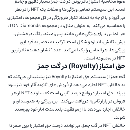
نحوه محاسبه امتیاز نادر بودن در گت جمز بسیار دقیق و جامع
است. این سیستم تمامی ویژگی‌ها و صفات یک NFT را در نظر
می‌گیرد و با توجه به تعداد تکرار هر ویژگی در کل مجموعه، امتیازی
را محاسبه می‌کند. به عنوان مثال، در مجموعه TON Diamonds،
هر الماس دارای ویژگی‌هایی مانند پس‌زمینه، رنگ، درخشش،
برش، تابش، اندازه و شکل است. ترکیب منحصر به فرد این
ویژگی‌ها، هر الماس را یکتا می‌کند. عدد 1 نشان‌دهنده نادرترین
NFT در مجموعه است.
حق امتیاز (Royalty) در گت جمز
گت جمز از سیستم حق امتیاز یا Royalty نیز پشتیبانی می‌کند که
به خالقان NFT اجازه می‌دهد از فروش‌های ثانویه آثار خود نیز سود
ببرند. حق امتیاز در واقع درصد ثابتی است که سازنده NFT از هر
فروش در بازار ثانویه دریافت می‌کند. این ویژگی به هنرمندان و
خالقان اجازه می‌دهد تا از موفقیت بلندمدت آثار خود بهره‌مند
شوند.
خالقان NFT در گت جمز، می‌توانند درصد حق امتیاز را بین صفر تا