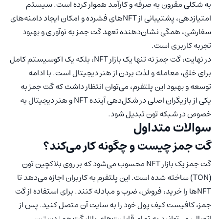
به شکلی مقرون به صرفه و کارآمد هموار کرده است. سیستم
امتیازدهی، پشتیبانی از NFTهای فشرده و امکان ایجاد دامنه‌های
سفارشی، همگی نشان‌دهنده تعهد گت جمز به نوآوری و بهبود
تجربه کاربری است.
در نهایت، گت جمز نه تنها یک بازار NFT، بلکه یک اکوسیستم کامل
برای خلق، معامله و لذت بردن از هنر دیجیتال است. با ادامه
توسعه و بهبود این پلتفرم، می‌توان انتظار داشت که گت جمز به
یکی از بازیگران اصلی در شکل‌دهی آینده NFT و هنر دیجیتال به
خصوص در شبکه تون تبدیل شود.
سوالات متداول
گت جمز چیست و چگونه کار می‌کند؟
گت جمز یک بازار NFT محسوب می‌شود که بر روی بلاکچین تون
(TON) ساخته شده است. این پلتفرم به کاربران اجازه می‌دهد تا
NFTها را خرید، فروش، ضرب و مبادله کنند. برای استفاده از گت
جمز، کافیست کیف پول خود را به سایت آن متصل کنید. پس از
اتصال، می‌توانید به تمام قابلیت‌های بازار گت جمز دسترسی