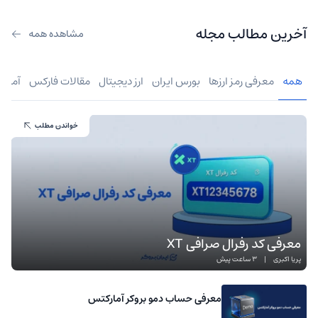
آخرین مطالب مجله
مشاهده همه
همه
معرفی رمز ارزها
بورس ایران
ارز دیجیتال
مقالات فارکس
آموز
خواندن مطلب
معرفی کد رفرال صرافی XT
پریا اکبری
|
3 ساعت پیش
معرفی حساب دمو بروکر آمارکتس