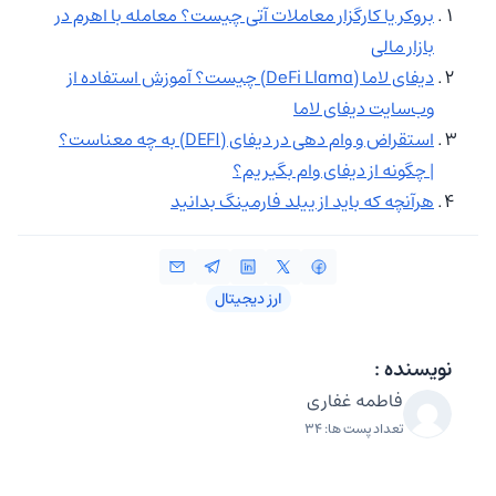
بروکر یا کارگزار معاملات آتی چیست؟ معامله با اهرم در
بازار مالی
دیفای لاما (DeFi Llama) چیست؟ آموزش استفاده از
وب‌سایت دیفای لاما
استقراض و وام دهی در دیفای (DEFI) به چه معناست؟
| چگونه از دیفای وام بگیریم؟
هرآنچه که باید از ییلد فارمینگ بدانید
ارز دیجیتال
نویسنده :
فاطمه غفاری
تعداد پست ها: 34