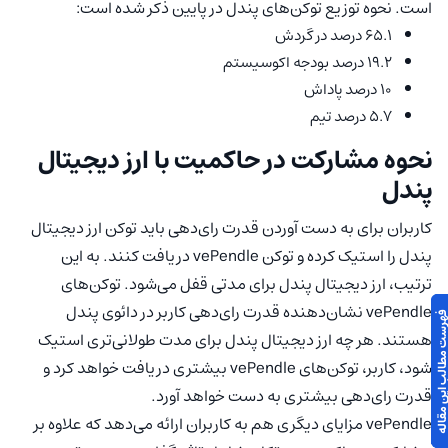
است. نحوه توزیع توکن‌های پندل در پایین ذکر شده است:
۶۵.۱ درصد در گردش
۱۹.۲ درصد بودجه اکوسیستم
۱۰ درصد پاداش
۵.۷ درصد تیم
نحوه مشارکت در حاکمیت با ارز دیجیتال
پندل
کاربران برای به دست آوردن قدرت رای‌دهی باید توکن ارز دیجیتال
پندل را استیک کرده و توکن vePendle دریافت کنند. به این
ترتیب، ارز دیجیتال پندل برای مدتی قفل می‌شود. توکن‌های
vePendle نشان‌دهنده قدرت رای‌دهی کاربر در دائوی پندل
 مطالب این مقاله
هستند. هر چه ارز دیجیتال پندل برای مدت طولانی‌تری استیک
شود، کاربر، توکن‌های vePendle بیشتری دریافت خواهد کرد و
قدرت رای‌دهی بیشتری به دست خواهد آورد.
vePendle مزایای دیگری هم به کاربران ارائه می‌دهد که علاوه بر