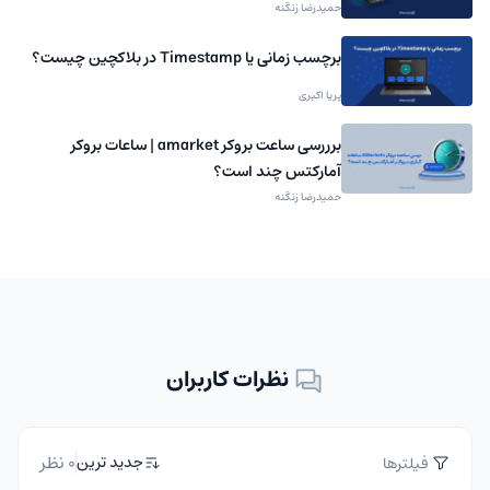
حمیدرضا زنگنه
برچسب زمانی یا Timestamp در بلاکچین چیست؟
پریا اکبری
برررسی ساعت بروکر amarket | ساعات بروکر
آمارکتس چند است؟
حمیدرضا زنگنه
نظرات کاربران
0 نظر
جدید ترین
فیلترها