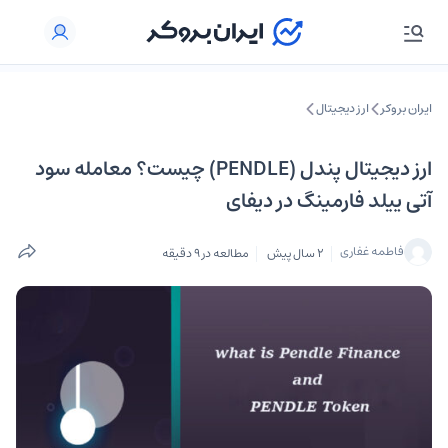
ایران بروکر
ارز دیجیتال
ارز دیجیتال پندل (PENDLE) چیست؟ معامله سود
آتی ییلد فارمینگ در دیفای
فاطمه غفاری
2 سال پیش
مطالعه در 9 دقیقه