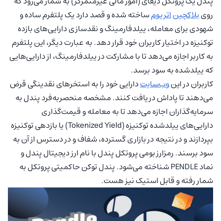
پندل یک پروتکل دیفای (امور مالی غیرمتمرکز) به شمار می‌رود که
روی
بلاکچین
اتریوم
ساخته شده و قصد دارد یک پلتفرم ساده و
شهودی برای معامله، ییلدفارمینگ و نقدسازی دارایی‌های بازده
توکنیزه در اختیار کاربران خود قرار دهد. به عبارت دیگر، این پلتفرم
به کاربر اجازه می‌دهد تا با مشارکت در ییلدفارمینگ، از دارایی‌هایی
که ییلدشده به سود برسد.
کاربران در این
وب‌سایت
دارایی خود را به استخرهای نقدینگی قرض
می‌دهند تا پاداش دریافت کنند. مشخصه منحصربه‌فرد پندل به
سرمایه‌گذاران اجازه می‌دهد تا به معامله و قیمت‌گذاری
دارایی‌های ییلدشده توکنیزه (Tokenized Yield) یا بازدهی توکنیزه
بپردازند و در نتیجه در بازاری گسترده، شفاف و در دسترس از آن به
سود برسند. رمزارز بومی پروتکل پندل با نام ارز دیجیتال پندل و
نماد PENDLE شناخته می‌شود. پندل توکن حاکمیتی پروتکل به
شمار رفته و قابل استیک نیز هست.