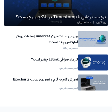
برچسب زمانی یا Timestamp در بلاکچین چیست؟
پریا اکبری
|
1 ساعت پیش
برررسی ساعت بروکر amarket | ساعات بروکر
آمارکتس چند است؟
حمیدرضا زنگنه
کارمزد صرافی LBank چقدر است؟
امیرحسین شریفی
آموزش گام به گام و تصویری سایت Exocharts
امیرحسین شریفی